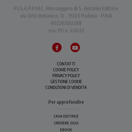
P.I.S.A.P.F.M.C. Messaggero di S. Antonio Editrice
via Orto Botanico, 11 - 35123 Padova - P.IVA
00226500288
rea: PD n. 63633
CONTATTI
COOKIE POLICY
PRIVACY POLICY
GESTIONE COOKIE
CONDIZIONI DI VENDITA
Per approfondire
CASA EDITRICE
CREDERE OGGI
EBOOK