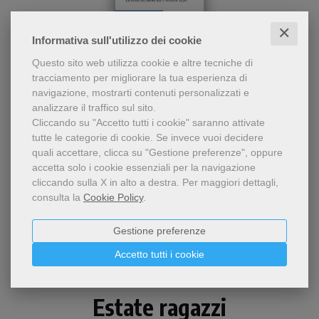
✕
Informativa sull'utilizzo dei cookie
Questo sito web utilizza cookie e altre tecniche di
- 5%
tracciamento per migliorare la tua esperienza di
Pietro Maranesi, profondo
navigazione, mostrarti contenuti personalizzati e
La morte di Francesco di Assisi
conoscitore delle fonti
analizzare il traffico sul sito.
storiche francescane, svela
Cliccando su "Accetto tutti i cookie" saranno attivate
Pietro Maranesi
un Francesco lontano dagli
tutte le categorie di cookie.
Se invece vuoi decidere
stereotipi, un uomo fragile e
quali accettare, clicca su "Gestione preferenze", oppure
12,35 €
13,00 €
combattuto che nelle sue
accetta solo i cookie essenziali per la navigazione
notti interiori scopre la
cliccando sulla X in alto a destra.
Per maggiori dettagli,
forza della lode.
consulta la
Cookie Policy
.
Gestione preferenze
Accetto tutti i cookie
Estate ragazzi