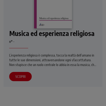
Musica ed esperienza religiosa
n° -
L’esperienza religiosa è complessa, tocca la realtà dell’umano in
tutte le sue dimensioni, attraversandone ogni sfaccettatura.
Non stupisce che un ruolo centrale lo abbia in essa la musica, che
– specie nella liturgia - ha spesso dato espressione a vissuti
intensi e coinvolgenti. Basti pensare alla solennità del canto
SCOPRI
gregoriano, alla forza testimoniale delle corali protestanti, alla
potenza del Gospel delle chiese afroamericane. Ma già nella
Scrittura troviamo il libro dei Salmi, preghiere nate proprio per
essere cantate con l’accompagnamento di una varietà di
strumenti. I contributi di questo numero di Credere Oggi,
dedicato a “Musica ed esperienza religiosa” e coordinato dalla