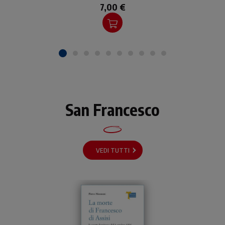
della sua vita. Un testo di
7,00 €
formazione.
San Francesco
VEDI TUTTI