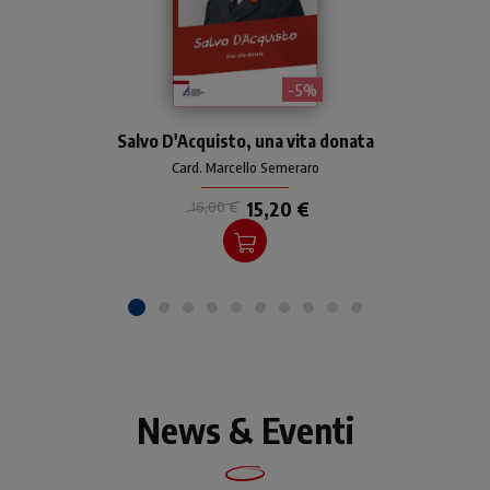
- 5%
L'autore presenta la
Salvo D'Acquisto, una vita donata
biografia di Salvo
D’Acquisto a partire dalla
Card. Marcello Semeraro
rete delle sue relazioni: la
famiglia, l'Arma dei
15,20 €
16,00 €
Carabinieri e la comunità di
Torrimpietra.
News & Eventi