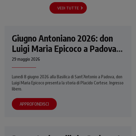
VEDI TUTTE
Giugno Antoniano 2026: don
Luigi Maria Epicoco a Padova
per la conferenza su Placido
29 maggio 2026
Cortese
Lunedì 8 giugno 2026 alla Basilica di Sant’Antonio a Padova, don
Luigi Maria Epicoco presenta la storia di Placido Cortese. Ingresso
libero.
APPROFONDISCI