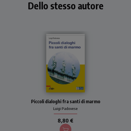
Dello stesso autore
Dall'alto del colonnato di
Piccoli dialoghi fra santi di marmo
Piazza San Pietro i 140
santi di marmo osservano le
Luigi Padovese
vicende umane, le
commentano, parlano della
8,80 €
loro esperienza e, all'inizio
del nuovo millennio,