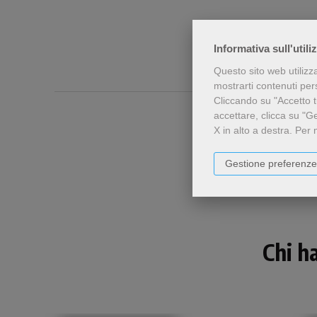
Informativa sull'utili
Questo sito web utilizz
mostrarti contenuti perso
Cliccando su "Accetto tu
accettare, clicca su "G
X in alto a destra.
Per 
Gestione preferenze
Chi h