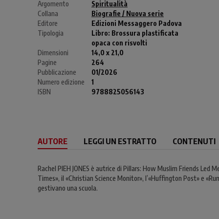
Argomento
Spiritualità
Collana
Biografie / Nuova serie
Editore
Edizioni Messaggero Padova
Tipologia
Libro:
Brossura plastificata
opaca con risvolti
Dimensioni
14,0 x 21,0
Pagine
264
Pubblicazione
01/2026
Numero edizione
1
ISBN
9788825056143
AUTORE
LEGGI UN ESTRATTO
CONTENUTI
Rachel PIEH JONES è autrice di Pillars: How Muslim Friends Led Me
Times», il «Christian Science Monitor», l’«Huffington Post» e «Run
gestivano una scuola.