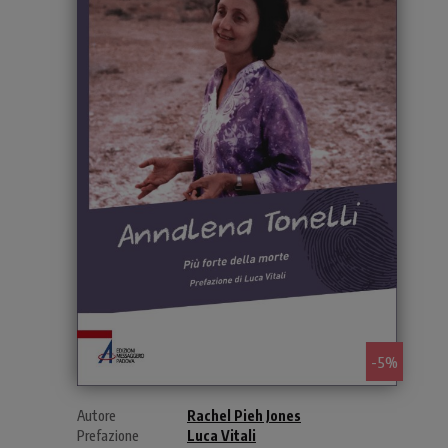
- 5%
Autore
Rachel Pieh Jones
Prefazione
Luca Vitali