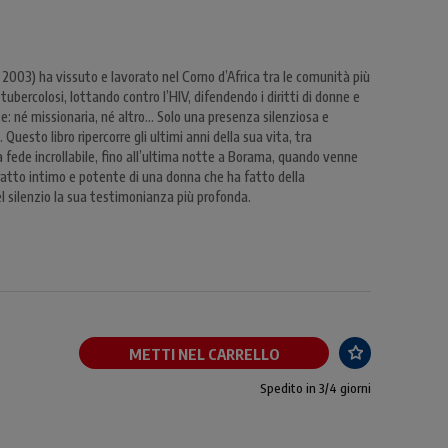
 2003) ha vissuto e lavorato nel Corno d’Africa tra le comunità più
 tubercolosi, lottando contro l’HIV, difendendo i diritti di donne e
te: né missionaria, né altro... Solo una presenza silenziosa e
 Questo libro ripercorre gli ultimi anni della sua vita, tra
 fede incrollabile, fino all’ultima notte a Borama, quando venne
itratto intimo e potente di una donna che ha fatto della
l silenzio la sua testimonianza più profonda.
METTI NEL CARRELLO
Spedito in 3/4 giorni