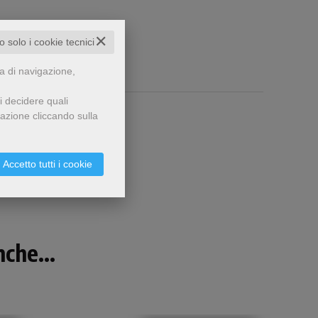
✕
to solo i cookie tecnici
za di navigazione,
i decidere quali
gazione cliccando sulla
Accetto tutti i cookie
che...