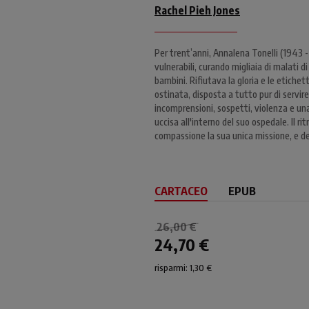
Rachel Pieh Jones
Per trent’anni, Annalena Tonelli (1943 -
vulnerabili, curando migliaia di malati di
bambini. Rifiutava la gloria e le etichet
ostinata, disposta a tutto pur di servire.
incomprensioni, sospetti, violenza e una
uccisa all'interno del suo ospedale. Il r
compassione la sua unica missione, e de
CARTACEO
EPUB
26,00 €
24,70 €
risparmi: 1,30 €