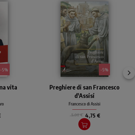
- 5%
- 5%
a
Una raccolta di preghiere di
na vita
Preghiere di san Francesco
san Francesco, guida
lla
all'orazione personale e
d'Assisi
: la
comunitaria.
aro
Francesco di Assisi
à di
€
4,75 €
5,00 €