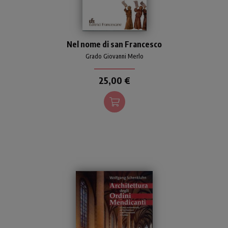
Nell'opera confluiscono i
Nel nome di san Francesco
risultati migliori delle più
recenti ricerche sui primi tre
Grado Giovanni Merlo
drammatici secoli della
storia francescana.
25,00 €