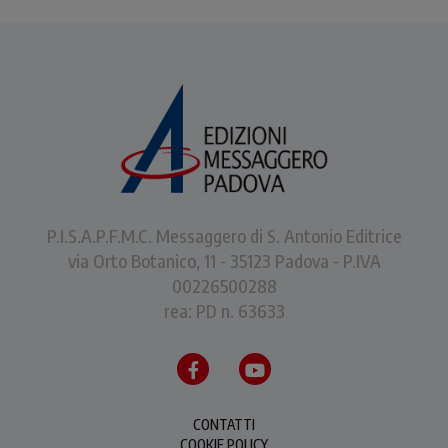
P.I.S.A.P.F.M.C. Messaggero di S. Antonio Editrice
via Orto Botanico, 11 - 35123 Padova - P.IVA
00226500288
rea: PD n. 63633
CONTATTI
COOKIE POLICY