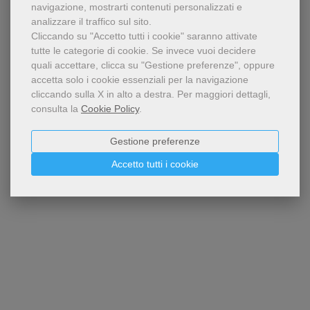
navigazione, mostrarti contenuti personalizzati e
analizzare il traffico sul sito.
Cliccando su "Accetto tutti i cookie" saranno attivate
tutte le categorie di cookie.
Se invece vuoi decidere
quali accettare, clicca su "Gestione preferenze", oppure
accetta solo i cookie essenziali per la navigazione
Testo ufficiale per la
cliccando sulla X in alto a destra.
Per maggiori dettagli,
RITO ROMANO-SERAFICO DELLA
celebrazione liturgica della
consulta la
Cookie Policy
.
PROFESSIONE RELIGIOSA.
professione religiosa
temporanea o perpetua dei
Gestione preferenze
frati minori, minori
21,00 €
conventuali e cappuccini,
Accetto tutti i cookie
nonché per le congregazioni
maschili e femminili
appartenenti al Terzo
Ordine regolare
francescano.