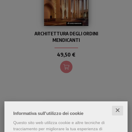
Il libro offre una panoramica
ARCHITETTURA DEGLI ORDINI
delle architetture degli
MENDICANTI
Ordini Mendicanti in Europa,
con particolare riferimento
a Domenicani e Francescani,
49,50 €
dagli inizi del XIV secolo alla
fine del medioevo.
✕
Informativa sull'utilizzo dei cookie
Questo sito web utilizza cookie e altre tecniche di
tracciamento per migliorare la tua esperienza di