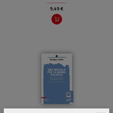
pensiero di papa Frances
9,49 €
pdf
Riscoprire oggi l’urgenza
Una bussola per la buona politica
della formazione politica