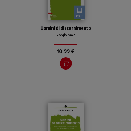
epub
Guida al rinnovamento della
Uomini di discernimento
formazione affinché i
presbiteri sappiano
Giorgio Nacci
accompagnare con
competenza nel
10,99 €
discernimento