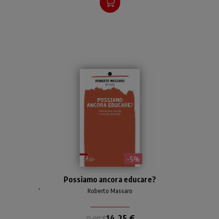
- 5%
Possiamo ancora educare la
Possiamo ancora educare?
generazione Z? Il volume
,
cerca di dare riposte a
Roberto Massaro
questo quesito,
raccogliendo il lavoro della
14,25 €
15,00 €