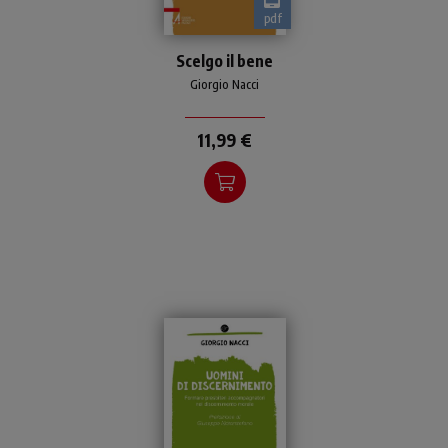
pdf
Teologi, docenti, catechisti,
Scelgo il bene
educatori e insegnanti di
religione riflettono su temi
Giorgio Nacci
e prospettive etiche
necessari per un'edu
11,99 €