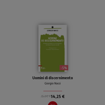
- 5%
Guida al rinnovamento della
Uomini di discernimento
formazione affinché i
presbiteri sappiano
Giorgio Nacci
accompagnare con
competenza nel
14,25 €
15,00 €
discernimento