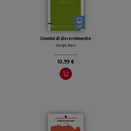
pdf
Guida al rinnovamento della
Uomini di discernimento
formazione affinché i
presbiteri sappiano
Giorgio Nacci
accompagnare con
competenza nel
10,99 €
discernimento