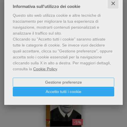
✕
speso tante energie per i
Massimo Bettetini
Informativa sull'utilizzo dei cookie
poveri e i bisognosi della
comunità Papa Giovanni
Questo sito web utilizza cookie e altre tecniche di
9,50 €
10,00 €
XXIII di don Oreste Benzi; un
tracciamento per migliorare la tua esperienza di
esempio da seguire.
navigazione, mostrarti contenuti personalizzati e
analizzare il traffico sul sito.
Cliccando su "Accetto tutti i cookie" saranno attivate
tutte le categorie di cookie.
Se invece vuoi decidere
quali accettare, clicca su "Gestione preferenze", oppure
accetta solo i cookie essenziali per la navigazione
cliccando sulla X in alto a destra.
Per maggiori dettagli,
consulta la
Cookie Policy
.
Gestione preferenze
Accetto tutti i cookie
- 5%