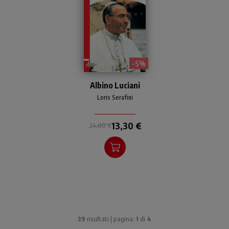
- 5%
Albino Luciani
Loris Serafini
13,30 €
14,00 €
39
risultati | pagina:
1
di
4