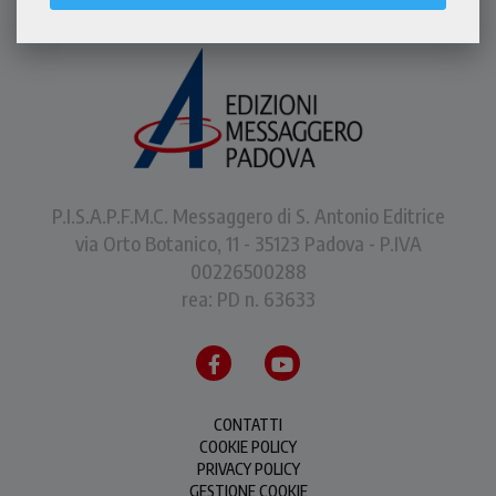
P.I.S.A.P.F.M.C. Messaggero di S. Antonio Editrice
via Orto Botanico, 11 - 35123 Padova - P.IVA
00226500288
rea: PD n. 63633
CONTATTI
COOKIE POLICY
PRIVACY POLICY
GESTIONE COOKIE