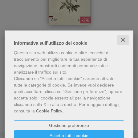
- 5%
Splendida biografia di santa
Le Rose di Turingia
Elisabetta d'Ungheria
✕
narrata con il vigore e il
Jan Dobraczyński
Informativa sull'utilizzo dei cookie
respiro di Jan Dobraczynski,
27,55 €
grande romanziere polacco
Questo sito web utilizza cookie e altre tecniche di
29,00 €
del Novecento.
tracciamento per migliorare la tua esperienza di
navigazione, mostrarti contenuti personalizzati e
analizzare il traffico sul sito.
Cliccando su "Accetto tutti i cookie" saranno attivate
tutte le categorie di cookie.
Se invece vuoi decidere
quali accettare, clicca su "Gestione preferenze", oppure
accetta solo i cookie essenziali per la navigazione
cliccando sulla X in alto a destra.
Per maggiori dettagli,
consulta la
Cookie Policy
.
Gestione preferenze
Accetto tutti i cookie