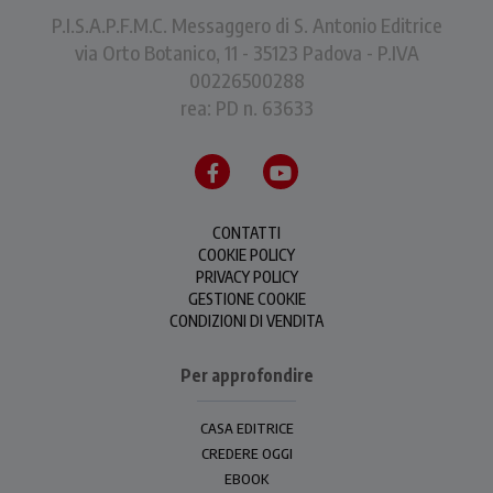
P.I.S.A.P.F.M.C. Messaggero di S. Antonio Editrice
via Orto Botanico, 11 - 35123 Padova - P.IVA
00226500288
rea: PD n. 63633
CONTATTI
COOKIE POLICY
PRIVACY POLICY
GESTIONE COOKIE
CONDIZIONI DI VENDITA
Per approfondire
CASA EDITRICE
CREDERE OGGI
EBOOK