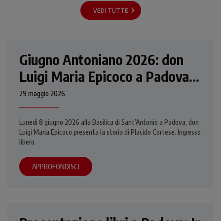
VEDI TUTTE
Giugno Antoniano 2026: don
Luigi Maria Epicoco a Padova
per la conferenza su Placido
29 maggio 2026
Cortese
Lunedì 8 giugno 2026 alla Basilica di Sant’Antonio a Padova, don
Luigi Maria Epicoco presenta la storia di Placido Cortese. Ingresso
libero.
APPROFONDISCI