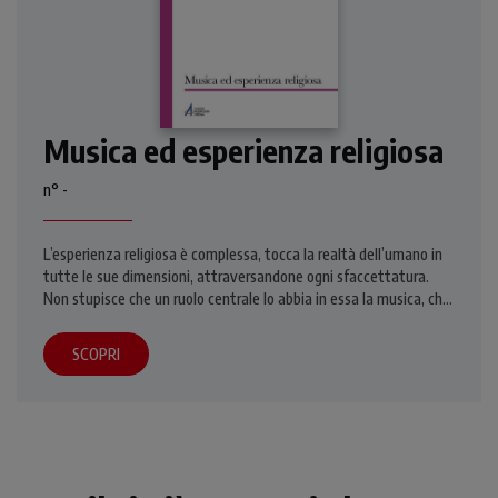
Musica ed esperienza religiosa
n° -
L’esperienza religiosa è complessa, tocca la realtà dell’umano in
tutte le sue dimensioni, attraversandone ogni sfaccettatura.
Non stupisce che un ruolo centrale lo abbia in essa la musica, che
– specie nella liturgia - ha spesso dato espressione a vissuti
intensi e coinvolgenti. Basti pensare alla solennità del canto
SCOPRI
gregoriano, alla forza testimoniale delle corali protestanti, alla
potenza del Gospel delle chiese afroamericane. Ma già nella
Scrittura troviamo il libro dei Salmi, preghiere nate proprio per
essere cantate con l’accompagnamento di una varietà di
strumenti. I contributi di questo numero di Credere Oggi,
dedicato a “Musica ed esperienza religiosa” e coordinato dalla