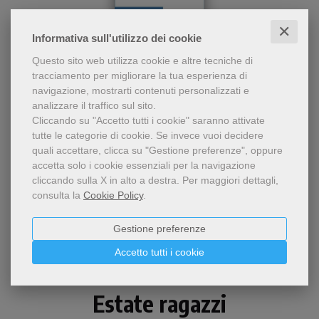
✕
Informativa sull'utilizzo dei cookie
Questo sito web utilizza cookie e altre tecniche di
- 5%
tracciamento per migliorare la tua esperienza di
Pietro Maranesi, profondo
navigazione, mostrarti contenuti personalizzati e
La morte di Francesco di Assisi
conoscitore delle fonti
analizzare il traffico sul sito.
storiche francescane, svela
Cliccando su "Accetto tutti i cookie" saranno attivate
Pietro Maranesi
un Francesco lontano dagli
tutte le categorie di cookie.
Se invece vuoi decidere
stereotipi, un uomo fragile e
quali accettare, clicca su "Gestione preferenze", oppure
12,35 €
13,00 €
combattuto che nelle sue
accetta solo i cookie essenziali per la navigazione
notti interiori scopre la
cliccando sulla X in alto a destra.
Per maggiori dettagli,
forza della lode.
consulta la
Cookie Policy
.
Gestione preferenze
Accetto tutti i cookie
Estate ragazzi