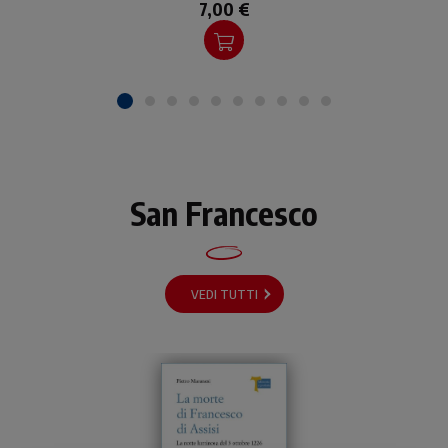
della sua vita. Un testo di
7,00 €
formazione.
San Francesco
VEDI TUTTI