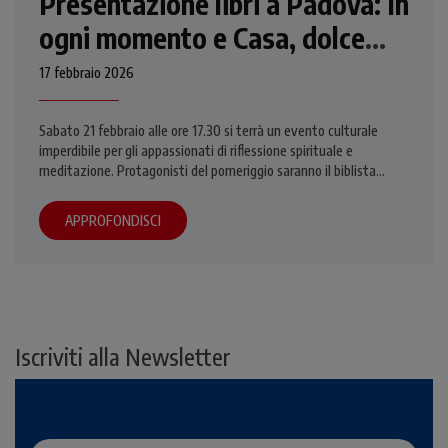
Presentazione libri a Padova: In
ogni momento e Casa, dolce
casa
17 febbraio 2026
Sabato 21 febbraio alle ore 17.30 si terrà un evento culturale
imperdibile per gli appassionati di riflessione spirituale e
meditazione. Protagonisti del pomeriggio saranno il biblista
Daniele La Pera e il teologo Marco Di Benedetto, che
presenteranno i loro ultimi libri.
APPROFONDISCI
Iscriviti alla Newsletter