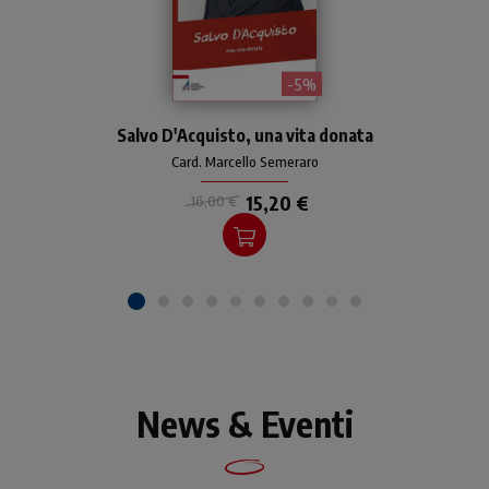
- 5%
L'autore presenta la
Salvo D'Acquisto, una vita donata
biografia di Salvo
D’Acquisto a partire dalla
Card. Marcello Semeraro
rete delle sue relazioni: la
famiglia, l'Arma dei
15,20 €
16,00 €
Carabinieri e la comunità di
Torrimpietra.
News & Eventi