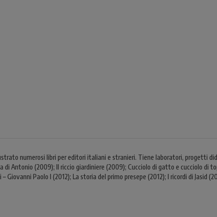
trato numerosi libri per editori italiani e stranieri. Tiene laboratori, progetti
 di Antonio (2009); Il riccio giardiniere (2009); Cucciolo di gatto e cucciolo di t
 – Giovanni Paolo I (2012); La storia del primo presepe (2012); I ricordi di Jasid (20