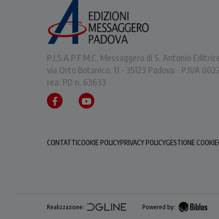
P.I.S.A.P.F.M.C. Messaggero di S. Antonio Editric
via Orto Botanico, 11 - 35123 Padova - P.IVA 0
rea: PD n. 63633
CONTATTI
COOKIE POLICY
PRIVACY POLICY
GESTIONE COOKIE
Realizzazione:
Powered by: