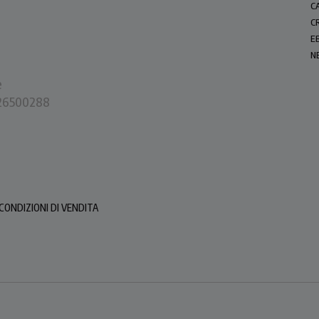
C
C
E
N
e
0226500288
CONDIZIONI DI VENDITA