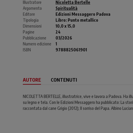
Illustratore
Nicoletta Bertelle
Argomento
Spiritualità
Editore
Edizioni Messaggero Padova
Tipologia
Libro:
Punto metallico
Dimensioni
10,0 x 15,0
Pagine
24
Pubblicazione
03/2026
Numero edizione
1
ISBN
9788825061901
AUTORE
CONTENUTI
NICOLETTA BERTELLE, illustratrice, vive e lavora a Padova. Ha illus
su legno e tela. Con le Edizioni Messaggero ha pubblicato: La storia
raccontata dal cane Grigio (2012); Il sorriso del Papa. Albino Luciani