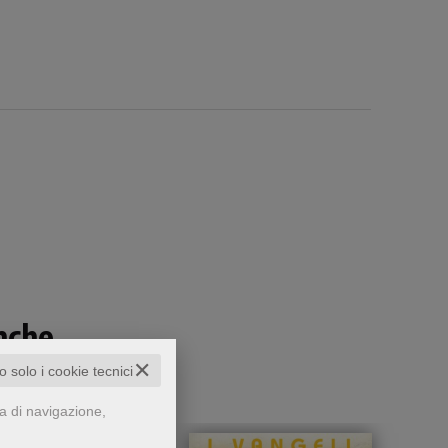
che...
✕
to solo i cookie tecnici
za di navigazione,