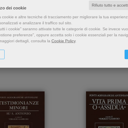
- 5%
- 
Rifiuto tutto e accet
zzo dei cookie
Un'analisi dell'identità
Agile biografia del Santo 
a cookie e altre tecniche di tracciamento per migliorare la tua esperien
ntonio di Padova
Vida de Santo Ant
umana e spirituale del
Padova, in lingua
nalizzati e analizzare il traffico sul sito.
nto, inserita nel contesto
portoghese
Vergilio Gamboso
Vergilio Gamboso
tti i cookie" saranno attivate tutte le categorie di cookie.
Se invece vuo
storico in cui visse,
estione preferenze", oppure accetta solo i cookie essenziali per la navi
prattutto in rapporto alla
maggiori dettagli, consulta la
Cookie Policy
.
realtà ecclesiale e al
15,20 €
8,46 €
16,00 €
8,90 €
ovimento francescano cui
veva aderito con slancio
giovanile.