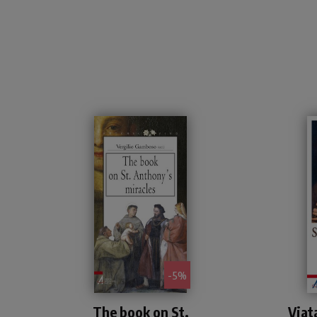
- 5%
Raccolta dei fatti prodigiosi
U
The book on St.
Viat
compiuti dal Santo, scritta
Pa