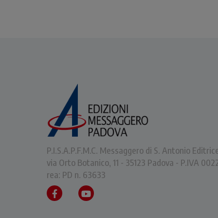
P.I.S.A.P.F.M.C. Messaggero di S. Antonio Editric
via Orto Botanico, 11 - 35123 Padova - P.IVA 0
rea: PD n. 63633