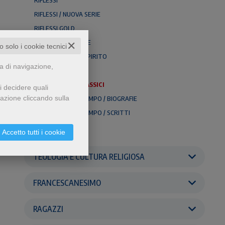
RIFLESSI
RIFLESSI / NUOVA SERIE
RIFLESSI GOLD
SALMI & PREGHIERE
✕
to solo i cookie tecnici
SGUARDO DELLO SPIRITO
za di navigazione,
TESORETTO
TESORETTO / CLASSICI
i decidere quali
gazione cliccando sulla
TESTIMONI NEL TEMPO / BIOGRAFIE
TESTIMONI NEL TEMPO / SCRITTI
VERBA VOLANT
Accetto tutti i cookie
TEOLOGIA E CULTURA RELIGIOSA
FRANCESCANESIMO
RAGAZZI