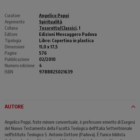
Curatore
Angelico Poppi
Argomento
Spiritualità
Collana
Tesoretto/Classici
, 1
Editore
Edizioni Messaggero Padova
Tipologia
Libro:
Copertina in plastica
Dimensioni
11,0 x 17,5
Pagine
576
Pubblicazione
02/2010
Numero edizione
4
ISBN
9788825021639
AUTORE
Angelico Poppi, frate minore conventuale, è professore emerito di Esegesi
del Nuovo Testamento della Facoltà Teologica dell'Italia Settentrionale
nell'Istituto Teologico S. Antonio Dottore (Padova). È l'unico biblista