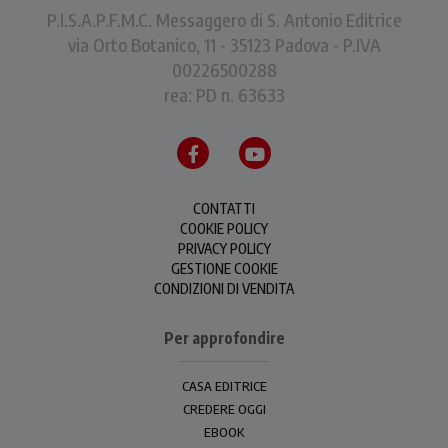
P.I.S.A.P.F.M.C. Messaggero di S. Antonio Editrice
via Orto Botanico, 11 - 35123 Padova - P.IVA
00226500288
rea: PD n. 63633
CONTATTI
COOKIE POLICY
PRIVACY POLICY
GESTIONE COOKIE
CONDIZIONI DI VENDITA
Per approfondire
CASA EDITRICE
CREDERE OGGI
EBOOK