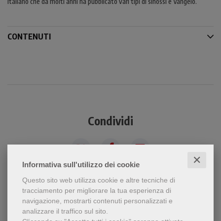
italiano che da molti anni ha pubblicato vari tipi di sinossi e Vangelo.
CONTENUTI
Condividi
✕
Informativa sull'utilizzo dei cookie
Questo sito web utilizza cookie e altre tecniche di
tracciamento per migliorare la tua esperienza di
navigazione, mostrarti contenuti personalizzati e
Chi ha visto questo prodotto
analizzare il traffico sul sito.