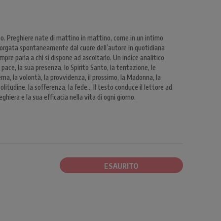
rno. Preghiere nate di mattino in mattino, come in un intimo
 sgorgata spontaneamente dal cuore dell’autore in quotidiana
empre parla a chi si dispone ad ascoltarlo. Un indice analitico
a pace, la sua presenza, lo Spirito Santo, la tentazione, le
rna, la volontà, la provvidenza, il prossimo, la Madonna, la
solitudine, la sofferenza, la fede… Il testo conduce il lettore ad
ghiera e la sua efficacia nella vita di ogni giorno.
ESAURITO