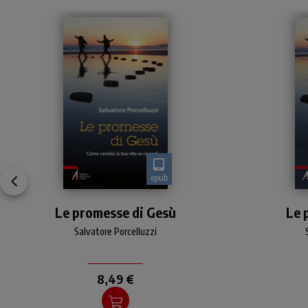
epub
I Vangeli raccontano di
Q
Le promesse di Gesù
alcune promesse rivolte da
Le 
Gesù ai suoi discepoli
pro
Salvatore Porcelluzzi
nut
8,49 €
qu