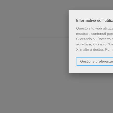
Informativa sull'utili
Questo sito web utilizz
mostrarti contenuti perso
Cliccando su "Accetto tu
accettare, clicca su "G
X in alto a destra.
Per 
Gestione preferenze