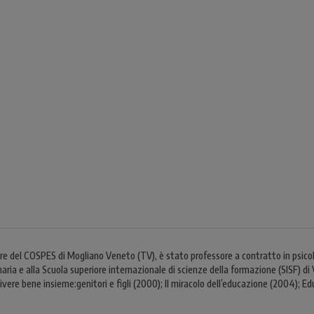
e del COSPES di Mogliano Veneto (TV), è stato professore a contratto in psicolo
maria e alla Scuola superiore internazionale di scienze della formazione (SISF) di
Vivere bene insieme:genitori e figli (2000); Il miracolo dell’educazione (2004); E