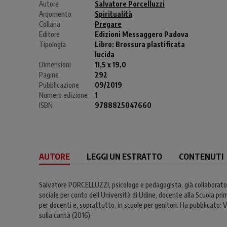
Autore
Salvatore Porcelluzzi
Argomento
Spiritualità
Collana
Pregare
Editore
Edizioni Messaggero Padova
Tipologia
Libro:
Brossura plastificata
lucida
Dimensioni
11,5 x 19,0
Pagine
292
Pubblicazione
09/2019
Numero edizione
1
ISBN
9788825047660
AUTORE
LEGGI UN ESTRATTO
CONTENUTI
Salvatore PORCELLUZZI, psicologo e pedagogista, già collaborator
sociale per conto dell’Università di Udine, docente alla Scuola pri
per docenti e, soprattutto, in scuole per genitori. Ha pubblicato: 
sulla carità (2016).