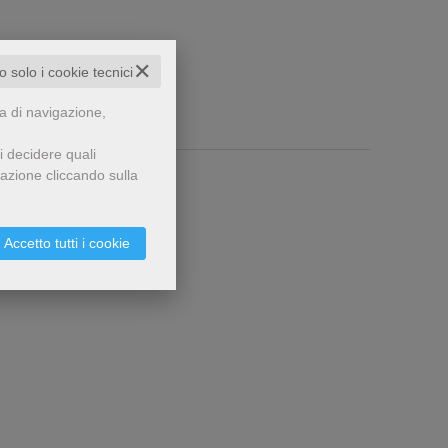
✕
to solo i cookie tecnici
za di navigazione,
i decidere quali
gazione cliccando sulla
Accetto tutti i cookie