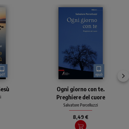
pdf
epub
di
Raccolta di preghiere, una
Gesù
e da
Ogni giorno con te.
per ogni giorno
i
Preghiere del cuore
i
Salvatore Porcelluzzi
8,49 €