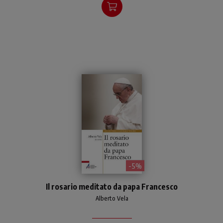
grande e caratteri più
leggibili rispetto a
precedenti edizioni.
- 5%
Per meditare sulla parola di
Il rosario meditato da papa Francesco
Dio proclamata ad ogni
mistero del rosario, sono
Alberto Vela
stati scelti brani tratti dai
discorsi di papa Francesco,