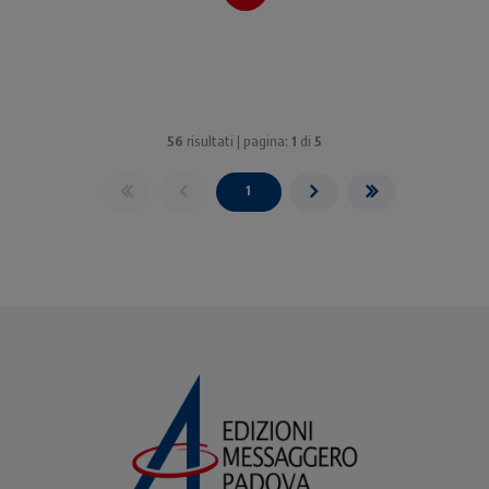
suo cospetto.
56
risultati | pagina:
1
di
5
1