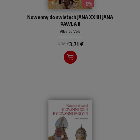
- 5%
Due novene per pregare
Nowenny do swietych JANA XXIII I JANA
chiedendo l'intercessione di
PAWLA II
san Giovanni XXIII e san
Giovanni Paolo II, ispirati
Alberto Vela
dalle parole e dagli sguardi
3,71 €
di questi due grandi papi,
3,90 €
santi già amati e venerati.