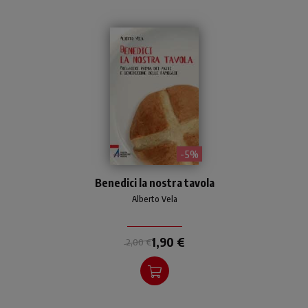
- 5%
Brevi preghiere da recitare
Benedici la nostra tavola
prima del pranzo o della
cena.
Alberto Vela
1,90 €
2,00 €