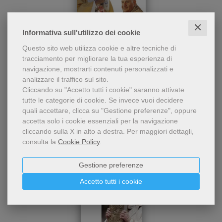
✕
- 5%
Informativa sull'utilizzo dei cookie
Due novene per pregare
Novene ai santi Giovanni XXIII e Giovanni
Questo sito web utilizza cookie e altre tecniche di
chiedendo l'intercessione di
Paolo II
tracciamento per migliorare la tua esperienza di
san Giovanni XXIII e san
navigazione, mostrarti contenuti personalizzati e
Giovanni Paolo II, ispirati
Alberto Vela
analizzare il traffico sul sito.
dalle parole e dagli sguardi
3,71 €
di questi due grandi papi,
Cliccando su "Accetto tutti i cookie" saranno attivate
3,90 €
santi già amati e venerati.
tutte le categorie di cookie.
Se invece vuoi decidere
quali accettare, clicca su "Gestione preferenze", oppure
accetta solo i cookie essenziali per la navigazione
cliccando sulla X in alto a destra.
Per maggiori dettagli,
consulta la
Cookie Policy
.
Gestione preferenze
Accetto tutti i cookie