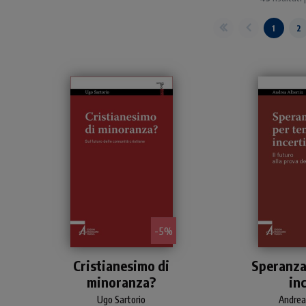
1
2
- 5%
Oggi in Occidente il
Un intrigante
Cristianesimo di
Speranza
cristianesimo è “di
gli scritti pa
minoranza?
inc
minoranza”. Il testo
misurarsi con
esamina questo fenomeno,
effetti attua
Ugo Sartorio
Andrea