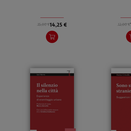
specie in Italia, definendone
futura de
cause e conseguenze.
cris
14,25 €
12,00 €
15,00 €