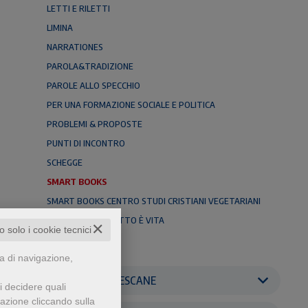
LETTI E RILETTI
LIMINA
NARRATIONES
PAROLA&TRADIZIONE
PAROLE ALLO SPECCHIO
PER UNA FORMAZIONE SOCIALE E POLITICA
PROBLEMI & PROPOSTE
PUNTI DI INCONTRO
SCHEGGE
SMART BOOKS
SMART BOOKS CENTRO STUDI CRISTIANI VEGETARIANI
SMART BOOKS TUTTO È VITA
✕
to solo i cookie tecnici
TERRA & CIELO
za di navigazione,
EDITRICI FRANCESCANE
i decidere quali
gazione cliccando sulla