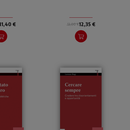
lla speranza
portata di tutti.
tiana.
11,40 €
12,35 €
13,00 €