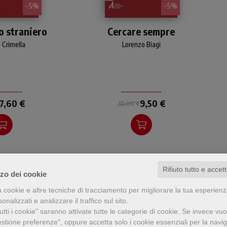
- 5%
- 5%
ifica essere
È ancora possibile essere
o straniero
Cercare sempre
n tema attuale,
cristiani oggi? Una risposta
 complesso
franca a una realtà che
 Crimella
Lorenzo Biagi
all'autore dopo
nasconde mutazioni
e rassegna
profonde e opportunità mai
 e l'analisi di
apparse prima.
 dell'Antico e
estamento.
7,60 €
9,50 €
10,00 €
Rifiuto tutto e accet
zzo dei cookie
a cookie e altre tecniche di tracciamento per migliorare la tua esperien
nalizzati e analizzare il traffico sul sito.
tti i cookie" saranno attivate tutte le categorie di cookie.
Se invece vuo
estione preferenze", oppure accetta solo i cookie essenziali per la navi