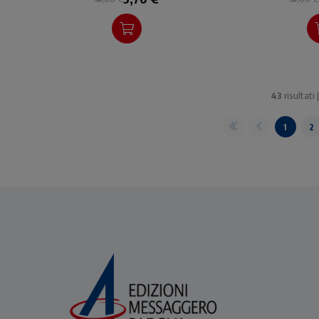
43
risultati 
1
2