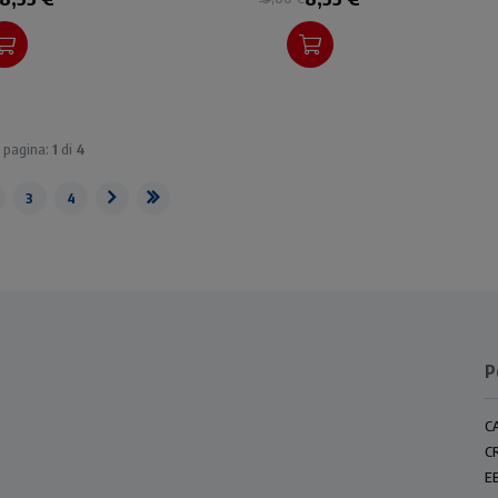
| pagina:
1
di
4
3
4
P
C
C
E