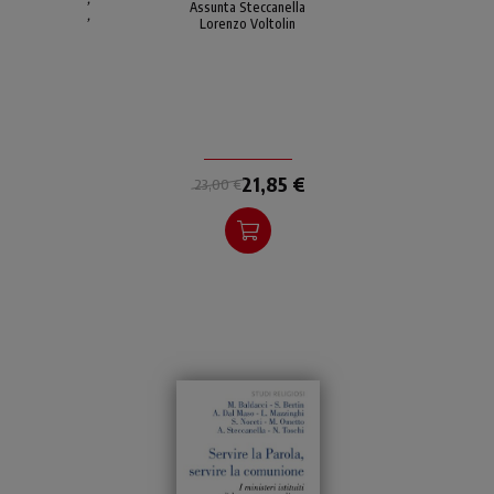
linguaggi multimediali per
Assunta Steccanella
,
Lorenzo Voltolin
comunicare la fede ai
giovani.
21,85 €
23,00 €