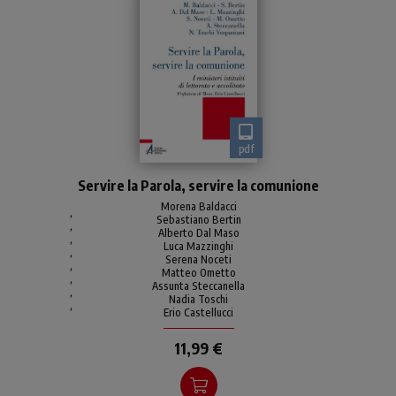
pdf
La pubblicazione nel
Servire la Parola, servire la comunione
gennaio 2021 del motu
proprio di papa Francesco
Morena Baldacci
,
Sebastiano Bertin
Spiritus Domini circa
,
Alberto Dal Maso
,
l’accesso delle donne al
Luca Mazzinghi
,
ministero
Serena Noceti
,
Matteo Ometto
,
Assunta Steccanella
,
Nadia Toschi
,
Erio Castellucci
11,99 €