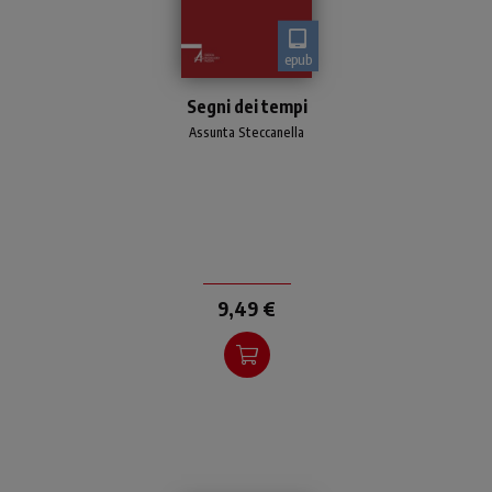
epub
Che cosa sono i segni dei
Segni dei tempi
tempi? Come interpretarli
per dare speranza al nostro
Assunta Steccanella
vivere oggi? Un'analisi alla
portata di tutti
9,49 €