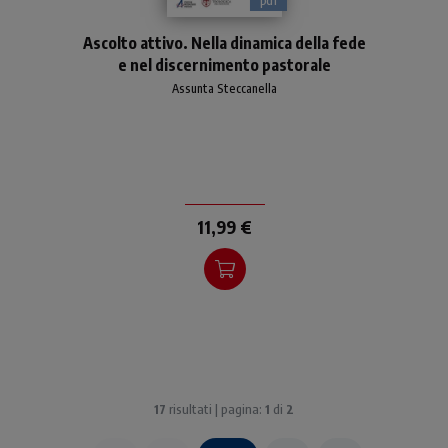
pdf
Ascolto attivo: che cosa
Ascolto attivo. Nella dinamica della fede
significa? Da dove viene
e nel discernimento pastorale
questa espressione? Che
cosa lo specifica rispetto
Assunta Steccanella
all'ascolto comunemente i
11,99 €
17
risultati | pagina:
1
di
2