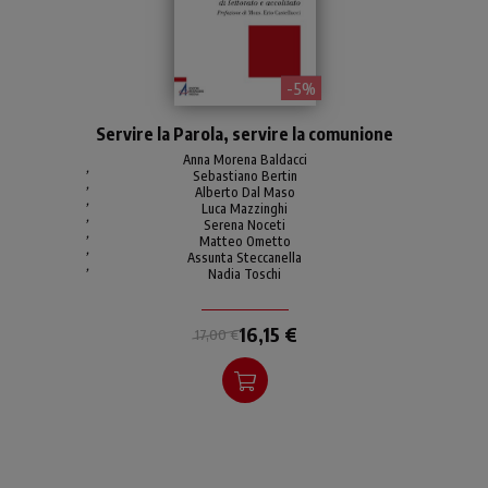
- 5%
Riflessione approfondita sul
Servire la Parola, servire la comunione
tema della ministerialità,
utile per la formazione di
Anna Morena Baldacci
,
Sebastiano Bertin
lettori, accoliti, catechisti.
,
Alberto Dal Maso
,
Luca Mazzinghi
,
Serena Noceti
,
Matteo Ometto
,
Assunta Steccanella
,
Nadia Toschi
16,15 €
17,00 €