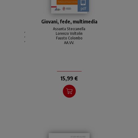
pdf
Come mai i linguaggi digitali
Giovani, fede, multimedia
hanno un così grande appeal
nei giovani? È solo per i
Assunta Steccanella
,
Lorenzo Voltolin
contenuti, per le
,
Fausto Colombo
,
opportunità che offrono?
AA.VV.
15,99 €