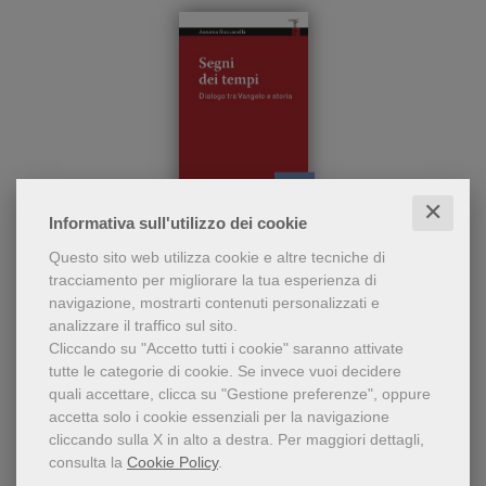
✕
pdf
Informativa sull'utilizzo dei cookie
Che cosa sono i segni dei
Segni dei tempi
Questo sito web utilizza cookie e altre tecniche di
tempi? Come interpretarli
tracciamento per migliorare la tua esperienza di
per dare speranza al nostro
Assunta Steccanella
navigazione, mostrarti contenuti personalizzati e
vivere oggi? Un'analisi alla
analizzare il traffico sul sito.
portata di tutti
Cliccando su "Accetto tutti i cookie" saranno attivate
tutte le categorie di cookie.
Se invece vuoi decidere
quali accettare, clicca su "Gestione preferenze", oppure
accetta solo i cookie essenziali per la navigazione
cliccando sulla X in alto a destra.
Per maggiori dettagli,
9,49 €
consulta la
Cookie Policy
.