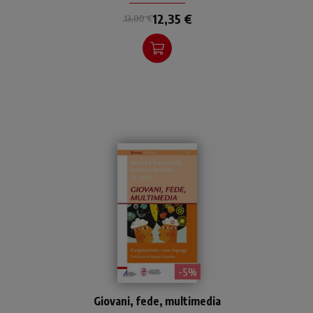
12,35 €
13,00 €
- 5%
Laboratorio teologico-
Giovani, fede, multimedia
pastorale sui nuovi
,