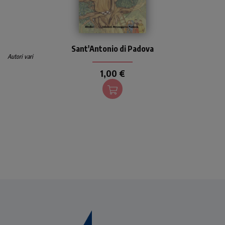
Per i più piccoli, una
Sant'Antonio di Padova
biografia di Antonio di
Autori vari
Padova, il «santo» più
conosciuto e amato al
1,00 €
mondo.