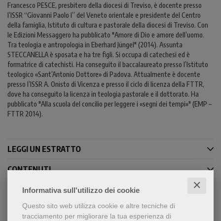
Francesco PESCE, presbitero della diocesi di Treviso, è docente presso
l’ISSR “Giovanni Paolo I” del Veneto orientale e presidente del Centro
della famiglia, Istituto di cultura e pastorale della diocesi di Treviso. Con
le Edizioni Messaggero ha pubblicato "Amore di Dio e amore dell’uomo.
Tra teologia e antropologia in Eberhard Jüngel" (2014). Assunta
STECCANELLA è sposata e ha tre figli. Si occupa di catechesi ed è
formatrice di catechisti. Ha conseguito il baccalaureato presso l’Istituto
teologico «Sant’Antonio Dottore» di Padova. Attualmente è docente
presso l’ISSR A. Onisto di Vicenza e presso il ciclo di licenza della FTTR,
dove ha conseguito la licenza in teologia pastorale e il dottorato. Ha
pubblicato "Alla scuola del concilio per leggere i «segni dei tempi»" (EMP –
FTTR 2014).
LEGGI UN ESTRATTO
CONTENUTI
✕
Informativa sull'utilizzo dei cookie
Questo sito web utilizza cookie e altre tecniche di
Condividi
tracciamento per migliorare la tua esperienza di