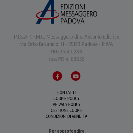
P.I.S.A.P.F.M.C. Messaggero di S. Antonio Editrice
via Orto Botanico, 11 - 35123 Padova - P.IVA
00226500288
rea: PD n. 63633
CONTATTI
COOKIE POLICY
PRIVACY POLICY
GESTIONE COOKIE
CONDIZIONI DI VENDITA
Per approfondire