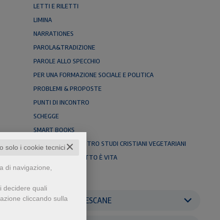
LETTI E RILETTI
LIMINA
NARRATIONES
PAROLA&TRADIZIONE
PAROLE ALLO SPECCHIO
PER UNA FORMAZIONE SOCIALE E POLITICA
PROBLEMI & PROPOSTE
PUNTI DI INCONTRO
SCHEGGE
SMART BOOKS
SMART BOOKS CENTRO STUDI CRISTIANI VEGETARIANI
✕
to solo i cookie tecnici
SMART BOOKS TUTTO È VITA
za di navigazione,
TERRA & CIELO
i decidere quali
gazione cliccando sulla
EDITRICI FRANCESCANE