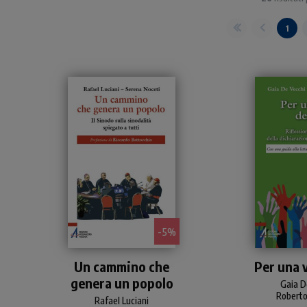
1
- 5%
Questo libro offre risposte
Una lettu
Un cammino che
Per una 
serie, ben documentate e
critica de
genera un popolo
ben fondate sul Sinodo
infinita" in
Gaia D
2021-2024. Gli autori
evidenziano 
Robert
Rafael Luciani