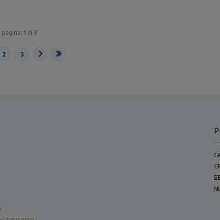
 | pagina:
1
di
3
2
3
P
C
C
E
N
e