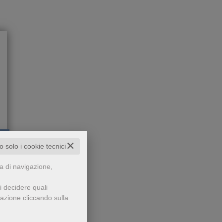
✕
to solo i cookie tecnici
df
te
nera
za di navigazione,
 e
i decidere quali
gazione cliccando sulla