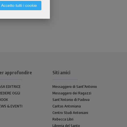
Accetto tutti i cookie
er approfondire
Siti amici
ASA EDITRICE
Messaggero di Sant'Antonio
REDERE OGGI
Messaggero dei Ragazzi
BOOK
Sant'Antonio di Padova
EWS & EVENTI
Caritas Antoniana
Centro Studi Antoniani
Rebecca Libri
Libreria del Santo