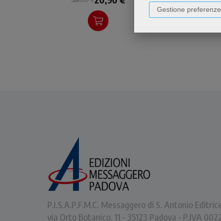
significativo del pontificato
Gestione preferenze
di Francesco.
P.I.S.A.P.F.M.C. Messaggero di S. Antonio Editric
via Orto Botanico, 11 - 35123 Padova - P.IVA 0