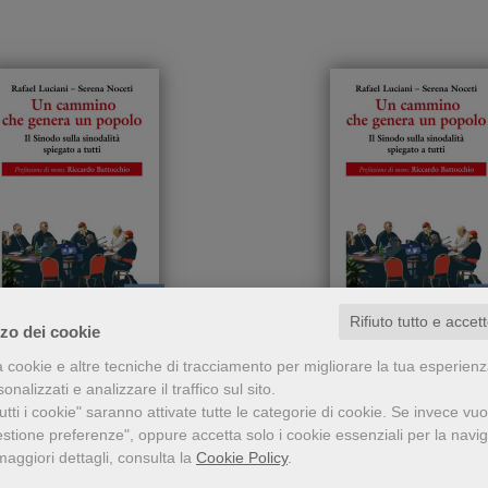
Rifiuto tutto e accet
epub
p
zzo dei cookie
uesto libro offre risposte
Questo libro offre rispos
cammino che genera
Un cammino che ge
a cookie e altre tecniche di tracciamento per migliorare la tua esperien
erie, ben documentate e
serie, ben documentate
nalizzati e analizzare il traffico sul sito.
un popolo
un popolo
ben fondate sul Sinodo
ben fondate sul Sinodo
tti i cookie" saranno attivate tutte le categorie di cookie.
Se invece vuo
2021-2024
2021-2024
Rafael Luciani
Rafael Luciani
estione preferenze", oppure accetta solo i cookie essenziali per la navi
Serena Noceti
Serena Noceti
maggiori dettagli, consulta la
Cookie Policy
.
15,99 €
15,99 €