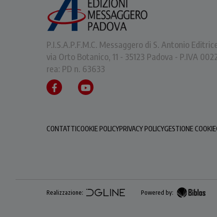
P.I.S.A.P.F.M.C. Messaggero di S. Antonio Editric
via Orto Botanico, 11 - 35123 Padova - P.IVA 0
rea: PD n. 63633
CONTATTI
COOKIE POLICY
PRIVACY POLICY
GESTIONE COOKIE
Realizzazione:
Powered by: