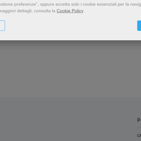
estione preferenze", oppure accetta solo i cookie essenziali per la navi
maggiori dettagli, consulta la
Cookie Policy
.
P
C