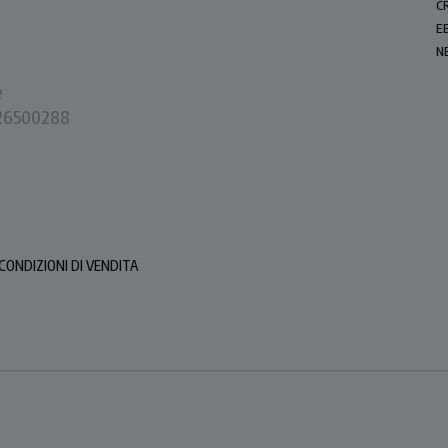
C
E
N
e
0226500288
CONDIZIONI DI VENDITA