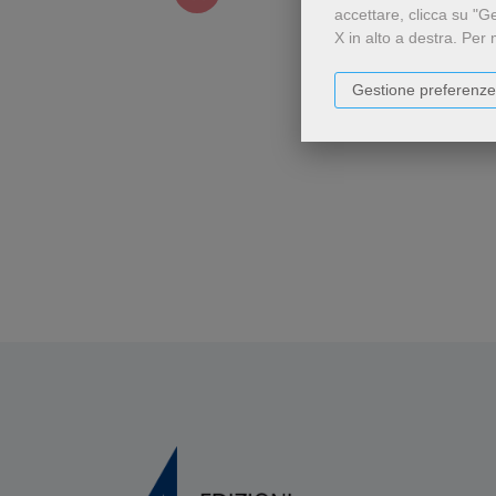
accettare, clicca su "G
X in alto a destra.
Per 
Gestione preferenze