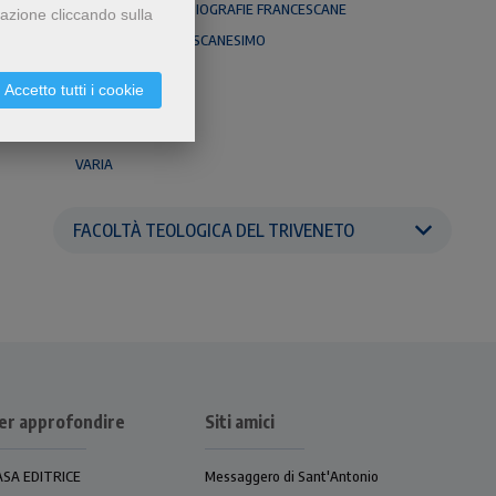
FONTI / SCRITTI / BIOGRAFIE FRANCESCANE
gazione cliccando sulla
FONTI DEL FRANCESCANESIMO
FONTI E RICERCHE
Accetto tutti i cookie
FRANCISCALIA
I MISTICI
VARIA
FACOLTÀ TEOLOGICA DEL TRIVENETO
er approfondire
Siti amici
ASA EDITRICE
Messaggero di Sant'Antonio