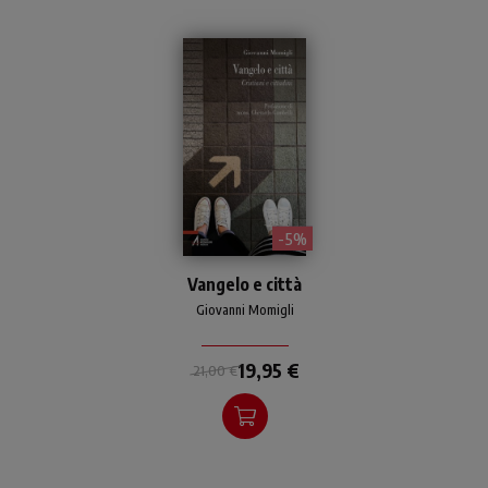
- 5%
Saggio sull'essere cittadini
Vangelo e città
cattolici, presenza creativa
e incisiva nella società per
Giovanni Momigli
far crescere l’amore politico
e l’amicizia sociale.
19,95 €
21,00 €