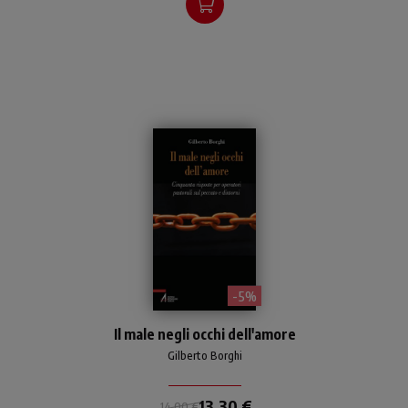
- 5%
Un Prof risponde a 50
Il male negli occhi dell'amore
domande su peccato, male,
redenzione, perdono,
Gilberto Borghi
giudizio. Con il linguaggio e
la grammatica propri
13,30 €
14,00 €