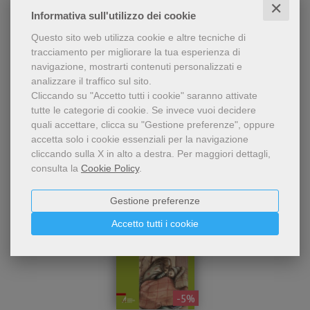
✕
ricchezza dell'anzianità che
Antonio Bertazzo
,
Informativa sull'utilizzo dei cookie
Cosetta Derni
muovono dal racconto di
vita di un personaggio
Questo sito web utilizza cookie e altre tecniche di
11,40 €
12,00 €
biblico e dalla
tracciamento per migliorare la tua esperienza di
testimonianza personale
navigazione, mostrarti contenuti personalizzati e
del pontefice.
analizzare il traffico sul sito.
Cliccando su "Accetto tutti i cookie" saranno attivate
tutte le categorie di cookie.
Se invece vuoi decidere
quali accettare, clicca su "Gestione preferenze", oppure
accetta solo i cookie essenziali per la navigazione
cliccando sulla X in alto a destra.
Per maggiori dettagli,
consulta la
Cookie Policy
.
Gestione preferenze
Accetto tutti i cookie
- 5%