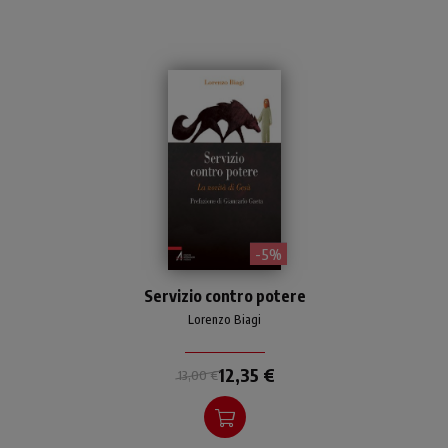
- 5%
Società e Chiesa messe a
Servizio contro potere
confronto con il messaggio
di Gesù alternativo alla
Lorenzo Biagi
logica del potere.
12,35 €
13,00 €