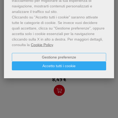
tracciamento per migliorare la tua esperienza di
navigazione, mostrarti contenuti personalizzati e
analizzare il traffico sul sito.
Cliccando su "Accetto tutti i cookie" saranno attivate
tutte le categorie di cookie.
Se invece vuoi decidere
quali accettare, clicca su "Gestione preferenze", oppure
accetta solo i cookie essenziali per la navigazione
cliccando sulla X in alto a destra.
Per maggiori dettagli,
consulta la
Cookie Policy
.
pdf
In un tempo di guerra, è più
Gestione preferenze
Educare alla pace in tempo di guerra
che mai urgente pensare e
concretizzare progetti di
Andrea Bigalli
Accetto tutti i cookie
,
Elisa Lelli
pace, soprattutto a scuola
8,49 €