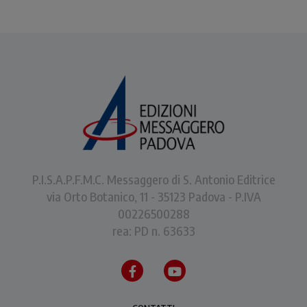
P.I.S.A.P.F.M.C. Messaggero di S. Antonio Editrice
via Orto Botanico, 11 - 35123 Padova - P.IVA
00226500288
rea: PD n. 63633