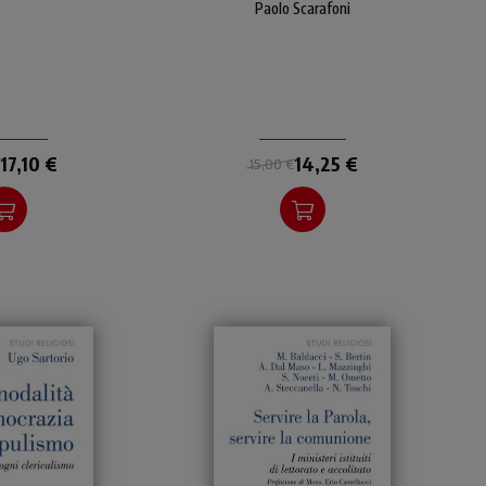
evangelizzazione della
Paolo Scarafoni
pietà popolare partendo dal
vissuto concreto e dalla
storia propria di ogni singola
comunità.
17,10 €
14,25 €
15,00 €