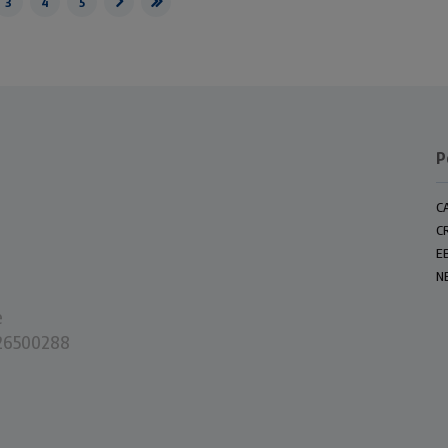
3
4
5
P
C
C
E
N
e
0226500288