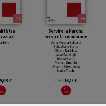
- 5%
- 5%
i sul futuro
Riflessione approfondita sul
lità tra
Servire la Parola,
lla Chiesa tra
tema della ministerialità,
razia e
servire la comunione
pazione e
utile per la formazione di
 sul tema del
lettori, accoliti, catechisti.
lismo
artorio
Anna Morena Baldacci
 tra popolo
Sebastiano Bertin
opolo sinodale,
Alberto Dal Maso
Luca Mazzinghi
estione del
Serena Noceti
calismo.
Matteo Ometto
Assunta Steccanella
Nadia Toschi
9,03 €
16,15 €
17,00 €