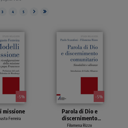
3
4
5
- 5%
- 5%
 missione della
Proposta audace e creativa
i missione
Parola di Dio e
e su come viene
di sinodalità dal "basso" per
discernimento
l magistero di
riscoprire, utilizzare e
usto Ferreira
rancesco.
potenziare la forza di
comunitario
Filomena Rizzo