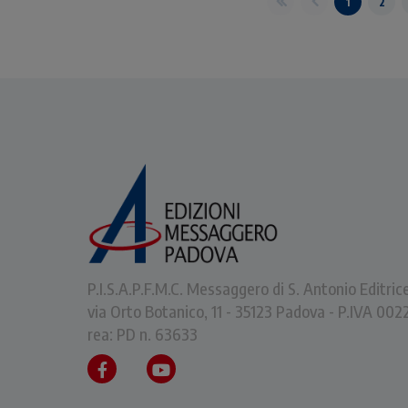
1
2
P.I.S.A.P.F.M.C. Messaggero di S. Antonio Editric
via Orto Botanico, 11 - 35123 Padova - P.IVA 0
rea: PD n. 63633