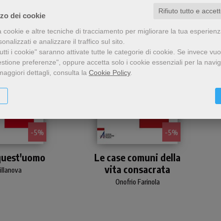
Rifiuto tutto e accet
zzo dei cookie
a cookie e altre tecniche di tracciamento per migliorare la tua esperien
nalizzati e analizzare il traffico sul sito.
tti i cookie" saranno attivate tutte le categorie di cookie.
Se invece vuo
estione preferenze", oppure accetta solo i cookie essenziali per la navi
maggiori dettagli, consulta la
Cookie Policy
.
- 5%
- 5%
introduzione
Spunti di riflessione per
quest'uomo
Le case comuni della
ogia teologica
"riscoprire" la bellezza della
vita consacrata
ondimenti su
fraternità all'interno delle
Villanova
, demonologia,
comunità religiose.
Onofrio Farinola
ologia.