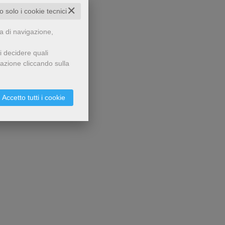
✕
to solo i cookie tecnici
za di navigazione,
i decidere quali
gazione cliccando sulla
Accetto tutti i cookie