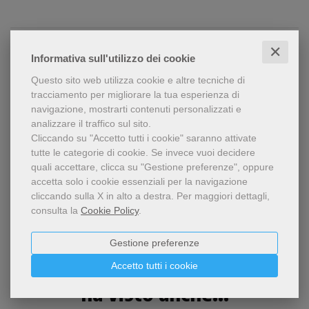
LEGGI UN ESTRATTO
✕
Informativa sull'utilizzo dei cookie
CONTENUTI
Questo sito web utilizza cookie e altre tecniche di
tracciamento per migliorare la tua esperienza di
navigazione, mostrarti contenuti personalizzati e
analizzare il traffico sul sito.
Condividi
Cliccando su "Accetto tutti i cookie" saranno attivate
tutte le categorie di cookie.
Se invece vuoi decidere
quali accettare, clicca su "Gestione preferenze", oppure
accetta solo i cookie essenziali per la navigazione
cliccando sulla X in alto a destra.
Per maggiori dettagli,
consulta la
Cookie Policy
.
Gestione preferenze
Chi ha visto questo prodotto
Accetto tutti i cookie
ha visto anche...