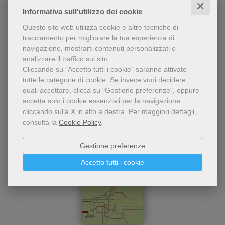
✕
benedettini, uomo eclettico
Notker Wolf
Informativa sull'utilizzo dei cookie
e dinamico, risponde con
passione alle domande:
Questo sito web utilizza cookie e altre tecniche di
18,00 €
Perché devo credere? e
tracciamento per migliorare la tua esperienza di
come? Presenta i pilastri sui
navigazione, mostrarti contenuti personalizzati e
quali poggia la sua
analizzare il traffico sul sito.
esistenza e fa il bilancio di
Cliccando su "Accetto tutti i cookie" saranno attivate
una vita ricca di esperienze.
tutte le categorie di cookie.
Se invece vuoi decidere
quali accettare, clicca su "Gestione preferenze", oppure
accetta solo i cookie essenziali per la navigazione
cliccando sulla X in alto a destra.
Per maggiori dettagli,
consulta la
Cookie Policy
.
Gestione preferenze
Accetto tutti i cookie