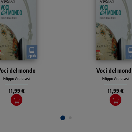
epub
pd
Molte storie, vite di
Molte storie, vite di
Voci del mondo
personaggi cosiddetti
Voci del mond
personaggi cosiddett
ori che pochi conoscono,
minori che pochi conosc
Filippo Anastasi
Filippo Anastasi
a che spesso tirano la
ma che spesso tirano 
carretta del mondo
carretta del mondo
11,99 €
11,99 €