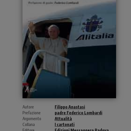
Autore
Filippo Anastasi
Prefazione
padre Federico Lombardi
Argomento
Attualità
Collana
I cartonati
Editore
Edizioni Messaggero Padova