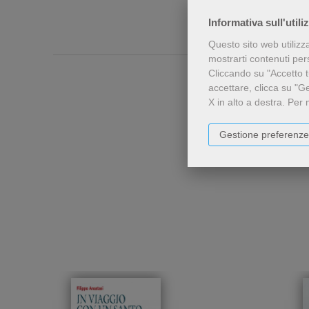
Informativa sull'utili
Questo sito web utilizz
mostrarti contenuti perso
Cliccando su "Accetto tu
accettare, clicca su "G
X in alto a destra.
Per 
Gestione preferenze