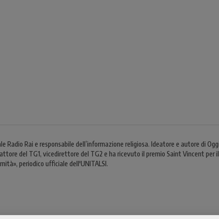
ale Radio Rai e responsabile dell’informazione religiosa. Ideatore e autore di O
tore del TG1, vicedirettore del TG2 e ha ricevuto il premio Saint Vincent per il 
ità», periodico ufficiale dell'UNITALSI.