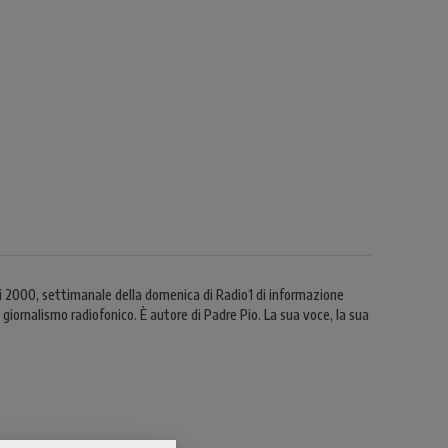
ggi 2000, settimanale della domenica di Radio1 di informazione
giornalismo radiofonico. È autore di Padre Pio. La sua voce, la sua