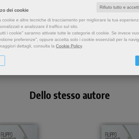
Rifiuto tutto e accet
zzo dei cookie
a cookie e altre tecniche di tracciamento per migliorare la tua esperien
nalizzati e analizzare il traffico sul sito.
tti i cookie" saranno attivate tutte le categorie di cookie.
Se invece vuo
estione preferenze", oppure accetta solo i cookie essenziali per la navi
Condividi
maggiori dettagli, consulta la
Cookie Policy
.
Dello stesso autore