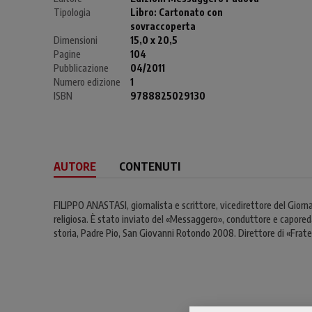
Tipologia
Libro:
Cartonato con
sovraccoperta
Dimensioni
15,0 x 20,5
Pagine
104
Pubblicazione
04/2011
Numero edizione
1
ISBN
9788825029130
AUTORE
CONTENUTI
FILIPPO ANASTASI, giornalista e scrittore, vicedirettore del Giorn
religiosa. È stato inviato del «Messaggero», conduttore e caporedat
storia, Padre Pio, San Giovanni Rotondo 2008. Direttore di «Fratern