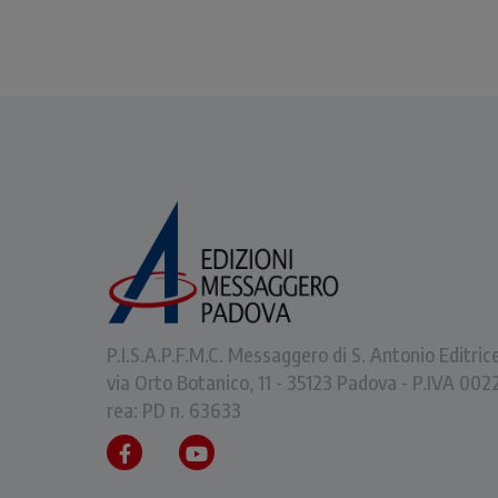
P.I.S.A.P.F.M.C. Messaggero di S. Antonio Editric
via Orto Botanico, 11 - 35123 Padova - P.IVA 0
rea: PD n. 63633