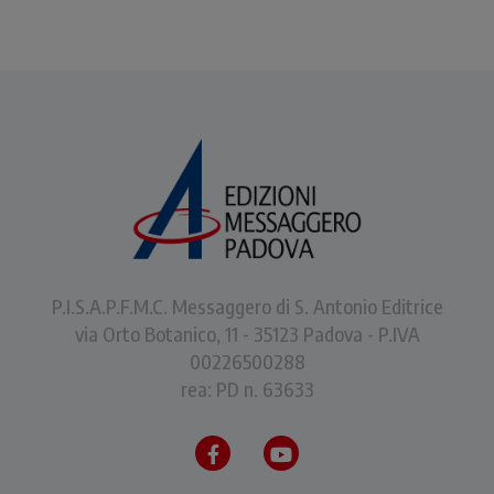
P.I.S.A.P.F.M.C. Messaggero di S. Antonio Editrice
via Orto Botanico, 11 - 35123 Padova - P.IVA
00226500288
rea: PD n. 63633