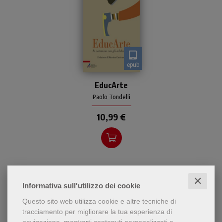
epub
L'autore, attento ai giovani
EducArte
«concreti» di oggi, capace di
interpretarne aspirazioni e
Paolo Tondelli
ideali, forte della sua
10,99 €
esperienza dire
✕
Informativa sull'utilizzo dei cookie
Questo sito web utilizza cookie e altre tecniche di
tracciamento per migliorare la tua esperienza di