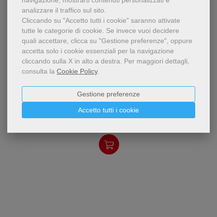
navigazione, mostrarti contenuti personalizzati e
analizzare il traffico sul sito.
Cliccando su "Accetto tutti i cookie" saranno attivate
tutte le categorie di cookie.
Se invece vuoi decidere
quali accettare, clicca su "Gestione preferenze", oppure
accetta solo i cookie essenziali per la navigazione
cliccando sulla X in alto a destra.
Per maggiori dettagli,
consulta la
Cookie Policy
.
pdf
L'autore, attento ai giovani
EducArte
Gestione preferenze
«concreti» di oggi, capace di
interpretarne aspirazioni e
Paolo Tondelli
Accetto tutti i cookie
ideali, forte della sua
10,99 €
esperienza dire