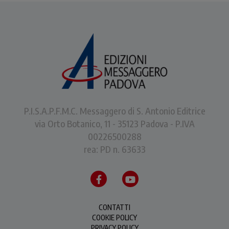
P.I.S.A.P.F.M.C. Messaggero di S. Antonio Editrice
via Orto Botanico, 11 - 35123 Padova - P.IVA
00226500288
rea: PD n. 63633
CONTATTI
COOKIE POLICY
PRIVACY POLICY