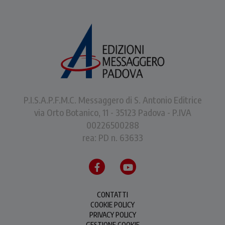
P.I.S.A.P.F.M.C. Messaggero di S. Antonio Editrice
via Orto Botanico, 11 - 35123 Padova - P.IVA
00226500288
rea: PD n. 63633
CONTATTI
COOKIE POLICY
PRIVACY POLICY
GESTIONE COOKIE