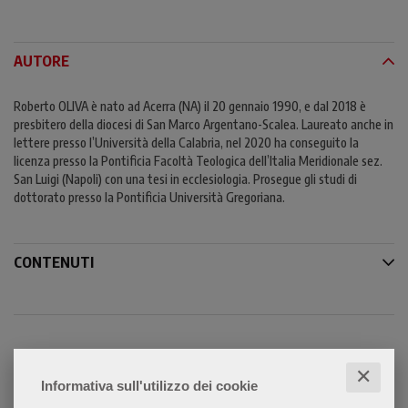
AUTORE
Roberto OLIVA è nato ad Acerra (NA) il 20 gennaio 1990, e dal 2018 è
presbitero della diocesi di San Marco Argentano-Scalea. Laureato anche in
lettere presso l’Università della Calabria, nel 2020 ha conseguito la
licenza presso la Pontificia Facoltà Teologica dell’Italia Meridionale sez.
San Luigi (Napoli) con una tesi in ecclesiologia. Prosegue gli studi di
dottorato presso la Pontificia Università Gregoriana.
CONTENUTI
✕
Condividi
Informativa sull'utilizzo dei cookie