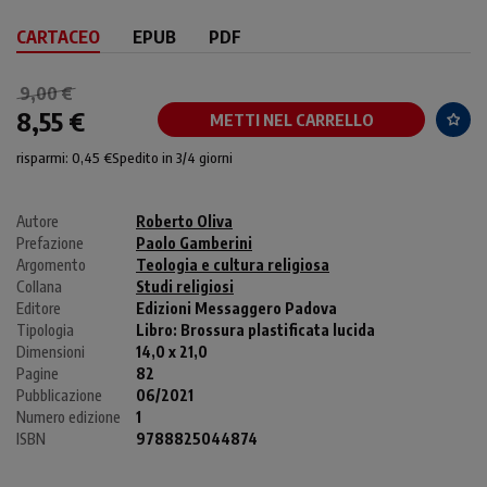
CARTACEO
EPUB
PDF
9,00 €
8,55 €
METTI NEL CARRELLO
risparmi: 0,45 €
Spedito in 3/4 giorni
Autore
Roberto Oliva
Prefazione
Paolo Gamberini
Argomento
Teologia e cultura religiosa
Collana
Studi religiosi
Editore
Edizioni Messaggero Padova
Tipologia
Libro:
Brossura plastificata lucida
Dimensioni
14,0 x 21,0
Pagine
82
Pubblicazione
06/2021
Numero edizione
1
ISBN
9788825044874