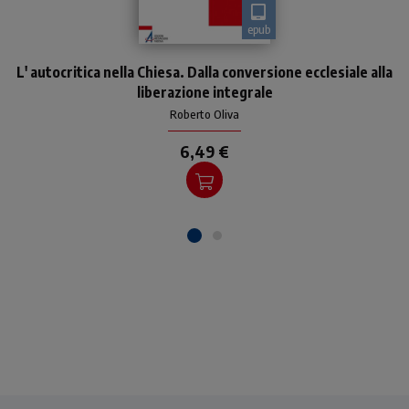
epub
La Chiesa come può
L' autocritica nella Chiesa. Dalla conversione ecclesiale alla
realizzare la chiamata alla
conversione che annuncia al
liberazione integrale
mondo? Il presente saggio
Roberto Oliva
propone la strada dell'au
6,49 €