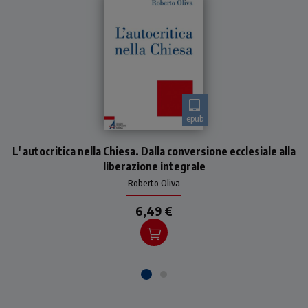
epub
La Chiesa come può
L' autocritica nella Chiesa. Dalla conversione ecclesiale alla
realizzare la chiamata alla
conversione che annuncia al
liberazione integrale
mondo? Il presente saggio
Roberto Oliva
propone la strada dell'au
6,49 €