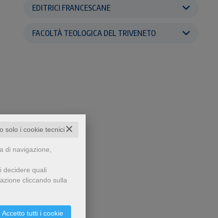
EDITRICI FRANCESCANE
FACOLTÀ TEOLOGICA DEL TRIVENETO
✕
to solo i cookie tecnici
za di navigazione,
i decidere quali
gazione cliccando sulla
Accetto tutti i cookie