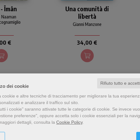
he mira a far
L'identità cristiana pare
 - Îmân
Una comunità di
sviluppi storici
come disconnessa dalle
libertà
interpretarne le
realtà sociali e politiche. Si è
s Naaman
per comprendere
cognamiglio
imbarazzati a mettere
Gianni Manzone
dità l'humus
insieme fede e società, a
cui trae origine
comprendere la dimensione
orza.
sociale e politica della fede.
00 €
34,00 €
Come superare questo
empasse?
Rifiuto tutto e accet
zzo dei cookie
a cookie e altre tecniche di tracciamento per migliorare la tua esperien
nalizzati e analizzare il traffico sul sito.
tti i cookie" saranno attivate tutte le categorie di cookie.
Se invece vuo
estione preferenze", oppure accetta solo i cookie essenziali per la navi
maggiori dettagli, consulta la
Cookie Policy
.