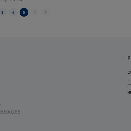
3
4
5
P
C
C
E
N
e
0226500288