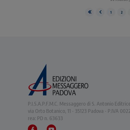
1
2
P.I.S.A.P.F.M.C. Messaggero di S. Antonio Editric
via Orto Botanico, 11 - 35123 Padova - P.IVA 0
rea: PD n. 63633