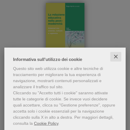
✕
Informativa sull'utilizzo dei cookie
Il tema dell'educazione
La relazione educativa nella post-
Questo sito web utilizza cookie e altre tecniche di
nella post-modernità è
modernità
tracciamento per migliorare la tua esperienza di
affrontato da vari studiosi e
navigazione, mostrarti contenuti personalizzati e
analizzato sul piano delle
Biagio Aprile
analizzare il traffico sul sito.
scienze umane, della
28,00 €
teologia e delle arti in
Cliccando su "Accetto tutti i cookie" saranno attivate
generale. Questione che
tutte le categorie di cookie.
Se invece vuoi decidere
non investe i soli metodi
quali accettare, clicca su "Gestione preferenze", oppure
educativi, il come fare,
accetta solo i cookie essenziali per la navigazione
bensì l'esperienza stessa
cliccando sulla X in alto a destra.
Per maggiori dettagli,
della educazione, il suo
consulta la
Cookie Policy
.
senso e il suo valore.