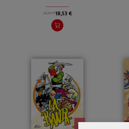
tartaruga gigante. Per
av
lettori dai 10 ai 90 anni.
18,53 €
19,50 €
- 5%