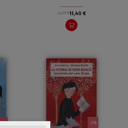
co
Fumetto brioso, empatico
e... positivo.
11,40 €
12,00 €
- 5%
- 5%