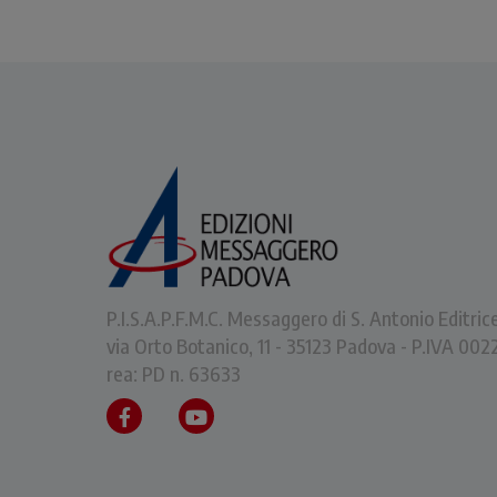
P.I.S.A.P.F.M.C. Messaggero di S. Antonio Editric
via Orto Botanico, 11 - 35123 Padova - P.IVA 0
rea: PD n. 63633