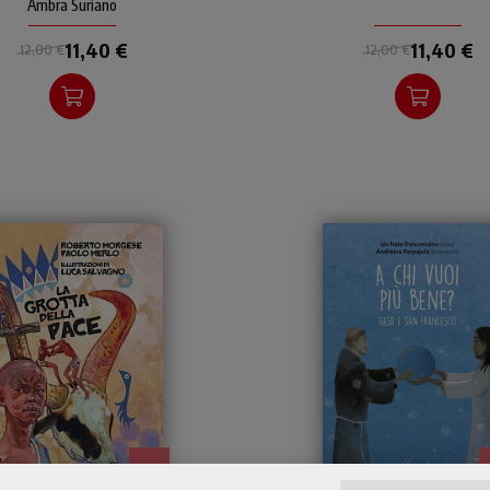
vicinare i piccoli al mondo
Fumetto brioso, empati
Ambra Suriano
della Bibbia.
e... positivo.
11,40 €
11,40 €
12,00 €
12,00 €
- 5%