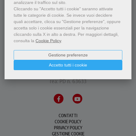
analizzare il traffico sul sito.
Cliccando su "Accetto tutti i cookie" saranno attivate
tutte le categorie di cookie.
Se invece vuoi decidere
quali accettare, clicca su "Gestione preferenze", oppure
accetta solo i cookie essenziali per la navigazione
cliccando sulla X in alto a destra.
Per maggiori dettagli,
consulta la
Cookie Policy
.
Gestione preferenze
P.I.S.A.P.F.M.C. Messaggero di S. Antonio Editrice
via Orto Botanico, 11 - 35123 Padova - P.IVA
Accetto tutti i cookie
00226500288
rea: PD n. 63633
CONTATTI
COOKIE POLICY
PRIVACY POLICY
GESTIONE COOKIE