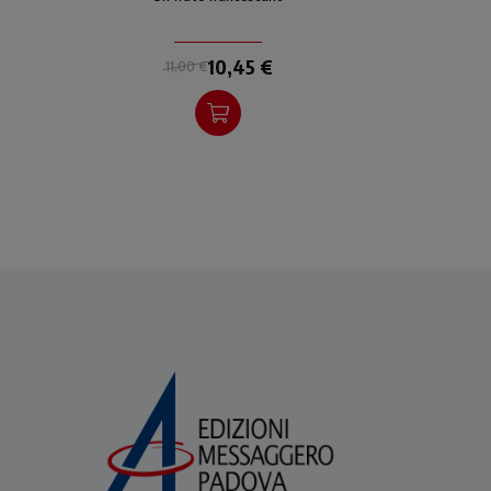
cosa fare. San Francesco
suggerisce loro un modo
at
bizzarro per affrontarli... Età
10,45 €
11,00 €
di lettura dai 6 anni.