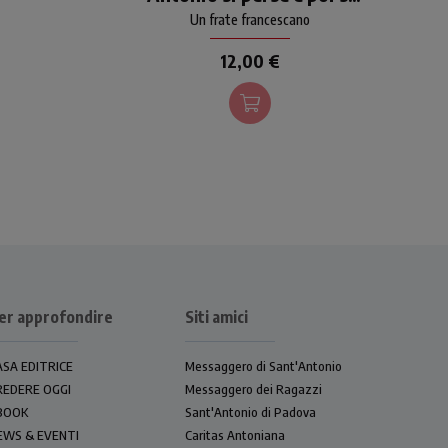
e
Racconto di un viaggio:
ritrovò
Un frate francescano
 il
Antonio si dirige verso Assisi
per incontrare Francesco. La
12,00 €
sua nave naufraga, perde la
memoria e... Cos'è davvero
successo in quel suo
girovagare?
er approfondire
Siti amici
ASA EDITRICE
Messaggero di Sant'Antonio
REDERE OGGI
Messaggero dei Ragazzi
BOOK
Sant'Antonio di Padova
EWS & EVENTI
Caritas Antoniana