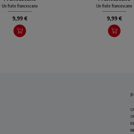
meditazioni e preghiere
meditazioni e preghier
Un frate francescano
Un frate francescano
tualizzate, accompagna il
attualizzate, accompagna
lettore
lettore
9,99 €
9,99 €
P
C
C
E
N