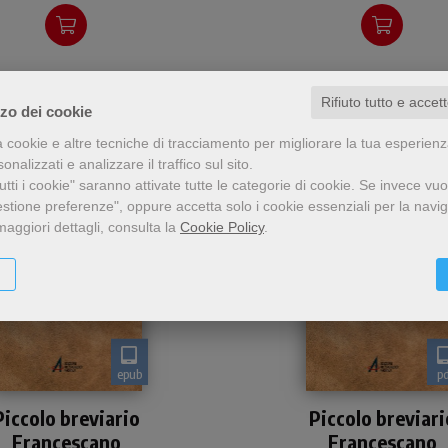
Rifiuto tutto e accet
zzo dei cookie
a cookie e altre tecniche di tracciamento per migliorare la tua esperien
nalizzati e analizzare il traffico sul sito.
tti i cookie" saranno attivate tutte le categorie di cookie.
Se invece vuo
estione preferenze", oppure accetta solo i cookie essenziali per la navi
maggiori dettagli, consulta la
Cookie Policy
.
epub
p
Un “breviario” che,
Un “breviario” che,
Piccolo breviario
Piccolo breviari
traverso brevi citazioni e
attraverso brevi citazioni
Francescano
Francescano
altrettanto brevi
altrettanto brevi