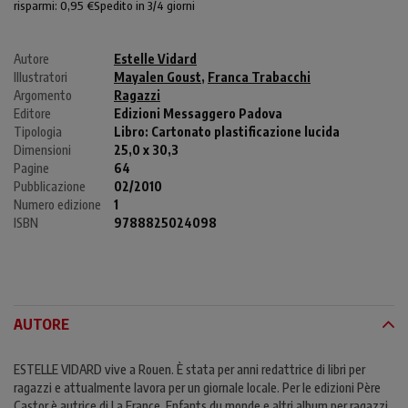
risparmi: 0,95 €
Spedito in 3/4 giorni
Autore
Estelle Vidard
Illustratori
Mayalen Goust
,
Franca Trabacchi
Argomento
Ragazzi
Editore
Edizioni Messaggero Padova
Tipologia
Libro:
Cartonato plastificazione lucida
Dimensioni
25,0 x 30,3
Pagine
64
Pubblicazione
02/2010
Numero edizione
1
ISBN
9788825024098
AUTORE
ESTELLE VIDARD vive a Rouen. È stata per anni redattrice di libri per
ragazzi e attualmente lavora per un giornale locale. Per le edizioni Père
Castor è autrice di La France, Enfants du monde e altri album per ragazzi.