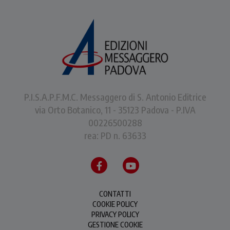
P.I.S.A.P.F.M.C. Messaggero di S. Antonio Editrice
via Orto Botanico, 11 - 35123 Padova - P.IVA
00226500288
rea: PD n. 63633
CONTATTI
COOKIE POLICY
PRIVACY POLICY
GESTIONE COOKIE