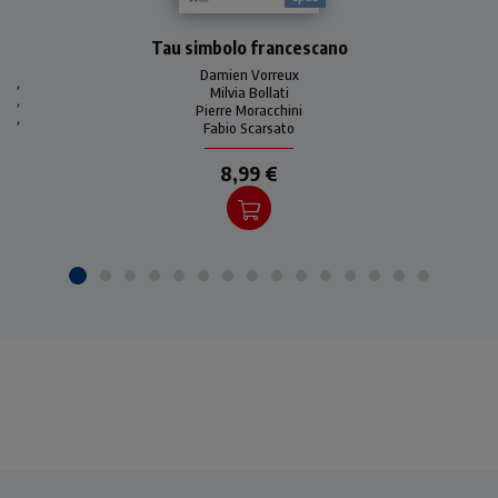
Il Tau è uno dei simboli
Tau simbolo francescano
francescani e cristiani più
amati e diffusi
Damien Vorreux
,
Milvia Bollati
,
Pierre Moracchini
,
Fabio Scarsato
8,99 €