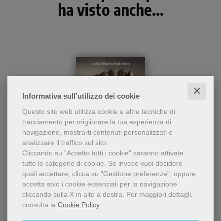
ha visto anche...
✕
Informativa sull'utilizzo dei cookie
Questo sito web utilizza cookie e altre tecniche di
tracciamento per migliorare la tua esperienza di
navigazione, mostrarti contenuti personalizzati e
analizzare il traffico sul sito.
- 5%
Cliccando su "Accetto tutti i cookie" saranno attivate
Con uno sguardo
tutte le categorie di cookie.
Se invece vuoi decidere
Dove finisce la paura
esistenziale e
quali accettare, clicca su "Gestione preferenze", oppure
profondamente attuale,
Luigi Maria Epicoco
accetta solo i cookie essenziali per la navigazione
Luigi Maria Epicoco racconta
cliccando sulla X in alto a destra.
Per maggiori dettagli,
la vita di Massimiliano
14,25 €
15,00 €
consulta la
Cookie Policy
.
Kolbe.