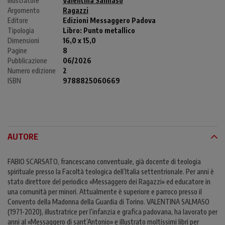
Illustratore
Valentina Salmaso
Argomento
Ragazzi
Editore
Edizioni Messaggero Padova
Tipologia
Libro:
Punto metallico
Dimensioni
16,0 x 15,0
Pagine
8
Pubblicazione
06/2026
Numero edizione
2
ISBN
9788825060669
AUTORE
FABIO SCARSATO, francescano conventuale, già docente di teologia
spirituale presso la Facoltà teologica dell’Italia settentrionale. Per anni è
stato direttore del periodico «Messaggero dei Ragazzi» ed educatore in
una comunità per minori. Attualmente è superiore e parroco presso il
Convento della Madonna della Guardia di Torino. VALENTINA SALMASO
(1971-2020), illustratrice per l’infanzia e grafica padovana, ha lavorato per
anni al «Messaggero di sant’Antonio» e illustrato moltissimi libri per