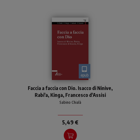
epub
Uomini e donne che furono
Faccia a faccia con Dio. Isacco di Ninive,
"voce dello Spirito", pur nella
Rabi'a, Kinga, Francesco d'Assisi
diversità di tradizione
religiosa o fede, di epoca o
Sabino Chialà
stato di vita
5,49 €