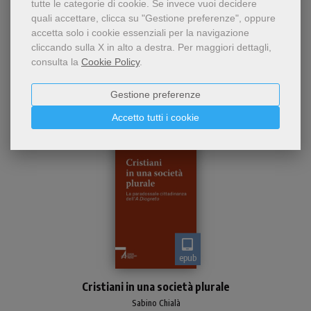
tutte le categorie di cookie.
Se invece vuoi decidere
5,49 €
quali accettare, clicca su "Gestione preferenze", oppure
accetta solo i cookie essenziali per la navigazione
cliccando sulla X in alto a destra.
Per maggiori dettagli,
consulta la
Cookie Policy
.
Gestione preferenze
Accetto tutti i cookie
epub
Lettura e commento di "A
Cristiani in una società plurale
Diogneto" (II secolo d
Sabino Chialà