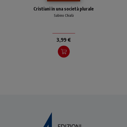
Lettura e commento di "A
Cristiani in una società plurale
Diogneto" (II secolo d
Sabino Chialà
3,99 €