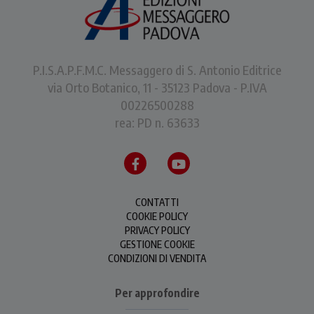
P.I.S.A.P.F.M.C. Messaggero di S. Antonio Editrice
via Orto Botanico, 11 - 35123 Padova - P.IVA
00226500288
rea: PD n. 63633
CONTATTI
COOKIE POLICY
PRIVACY POLICY
GESTIONE COOKIE
CONDIZIONI DI VENDITA
Per approfondire