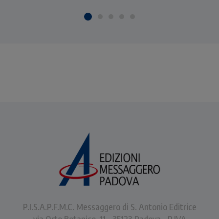
P.I.S.A.P.F.M.C. Messaggero di S. Antonio Editrice
via Orto Botanico, 11 - 35123 Padova - P.IVA