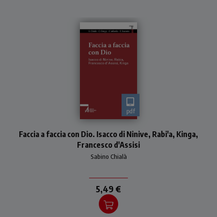
pdf
Uomini e donne che furono
Faccia a faccia con Dio. Isacco di Ninive, Rabi'a, Kinga,
"voce dello Spirito", pur nella
diversità di tradizione
Francesco d'Assisi
religiosa o fede, di epoca o
Sabino Chialà
stato di vita
5,49 €