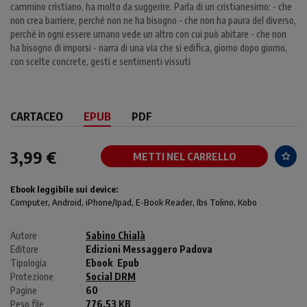
cammino cristiano, ha molto da suggerire. Parla di un cristianesimo: - che
non crea barriere, perché non ne ha bisogno - che non ha paura del diverso,
perché in ogni essere umano vede un altro con cui può abitare - che non
ha bisogno di imporsi - narra di una via che si edifica, giorno dopo giorno,
con scelte concrete, gesti e sentimenti vissuti
CARTACEO
EPUB
PDF
3,99 €
METTI NEL CARRELLO
Ebook leggibile sui device:
Computer
, Android,
iPhone/Ipad
, E-Book Reader, Ibs Tolino, Kobo
Autore
Sabino Chialà
Editore
Edizioni Messaggero Padova
Tipologia
Ebook
Epub
Protezione
Social DRM
Pagine
60
Peso file
776.53 KB