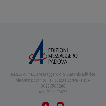
P.I.S.A.P.F.M.C. Messaggero di S. Antonio Editrice
via Orto Botanico, 11 - 35123 Padova - P.IVA
00226500288
rea: PD n. 63633