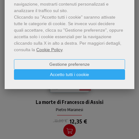
ha visto anche...
navigazione, mostrarti contenuti personalizzati e
analizzare il traffico sul sito.
Cliccando su "Accetto tutti i cookie" saranno attivate
tutte le categorie di cookie.
Se invece vuoi decidere
quali accettare, clicca su "Gestione preferenze", oppure
accetta solo i cookie essenziali per la navigazione
cliccando sulla X in alto a destra.
Per maggiori dettagli,
consulta la
Cookie Policy
.
Gestione preferenze
Accetto tutti i cookie
- 5%
Pietro Maranesi, profondo
La morte di Francesco di Assisi
conoscitore delle fonti
storiche francescane, svela
Pietro Maranesi
un Francesco lontano dagli
stereotipi, un uomo fragile e
12,35 €
13,00 €
combattuto che nelle sue
notti interiori scopre la
forza della lode.