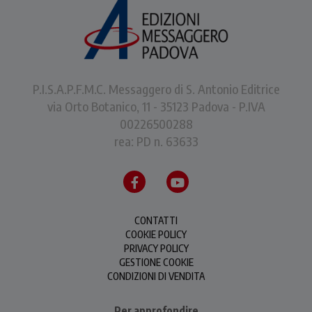
P.I.S.A.P.F.M.C. Messaggero di S. Antonio Editrice
via Orto Botanico, 11 - 35123 Padova - P.IVA
00226500288
rea: PD n. 63633
CONTATTI
COOKIE POLICY
PRIVACY POLICY
GESTIONE COOKIE
CONDIZIONI DI VENDITA
Per approfondire