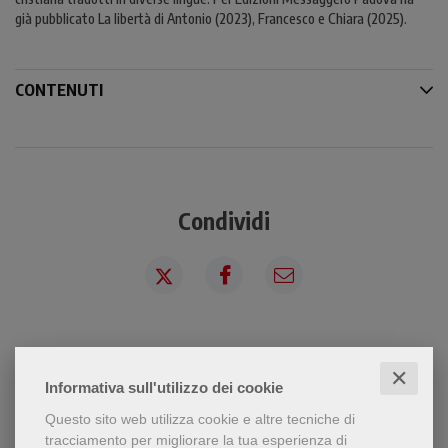
già pubblicato La libertà di Antonio (2023), Francesco e Chiara (2025).
CONTENUTI
Condividi
✕
Informativa sull'utilizzo dei cookie
Chi ha visto questo prodotto
Questo sito web utilizza cookie e altre tecniche di
tracciamento per migliorare la tua esperienza di