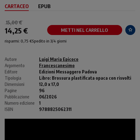
CARTACEO
EPUB
15,00 €
14,25 €
METTI NEL CARRELLO
risparmi: 0,75 €
Spedito in 3/4 giorni
Autore
Luigi Maria Epicoco
Argomento
Francescanesimo
Editore
Edizioni Messaggero Padova
Tipologia
Libro:
Brossura plastificata opaca con risvolti
Dimensioni
12,0 x 17,0
Pagine
96
Pubblicazione
06/2026
Numero edizione
1
ISBN
9788825062311