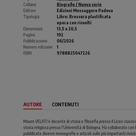
Collana
Biografie / Nuova serie
Editore
Edizioni Messaggero Padova
Tipologia
Libro:
Brossura plastificata
opaca con risvolti
Dimensioni
13,5 x 20,5
Pagine
192
Pubblicazione
06/2026
Numero edizione
1
ISBN
9788825047226
AUTORE
CONTENUTI
Mauro VELATI è docente di storia e filosofia presso il Liceo classico
storia religiosa presso l’Università di Bologna. Ha collaborato con 
pubblicato diverse monografie e articoli sulle più importanti riviste 