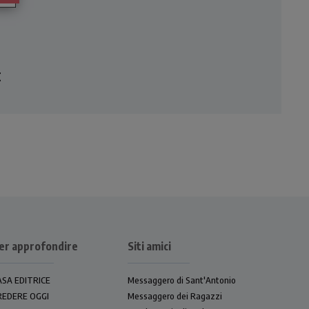
ni,
a di
te
€
er approfondire
Siti amici
ASA EDITRICE
Messaggero di Sant'Antonio
REDERE OGGI
Messaggero dei Ragazzi