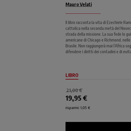
Mauro Velati
Il libro racconta la vita di Ezechiele Ra
cattolica nella seconda metà del Novece
strada della missione. La sua fede lo gu
americane di Chicago e Richmond, nelle p
Brasile. Non raggiungerà mai l’Africa so
difendere i diritti dei contadini e di evi
LIBRO
21,00 €
19,95 €
risparmi: 1,05 €