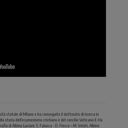
sità statale di Milano e ha conseguito il dottorato di ricerca in
lla storia dell’ecumenismo cristiano e del concilio Vaticano II. Ha
afia di Albino Luciani: S. Falasca - D. Fiocco – M. Velati, Albino