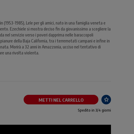
min (1953-1985), Lele per gli amici, nato in una famiglia veneta e
nto. Ezechiele si mostra deciso fin da giovanissimo a scegliere la
ida nel servizio verso i poveri dapprima nelle baraccopoli
ianure della Baja California, tra i terremotati campani e infine in
gnata. Morirà a 32 anni in Amazzonia, ucciso nel tentativo di
tare una rivolta violenta.
METTI NEL CARRELLO
Spedito in 3/4 giorni