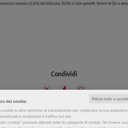
 processo canonico (Città del Vaticano 2020) e I due gemelli. Amore di Dio e amo
Condividi
Rifiuto tutto e accet
zzo dei cookie
a cookie e altre tecniche di tracciamento per migliorare la tua esperien
a visto questo prodotto ha visto an
nalizzati e analizzare il traffico sul sito.
tti i cookie" saranno attivate tutte le categorie di cookie.
Se invece vuo