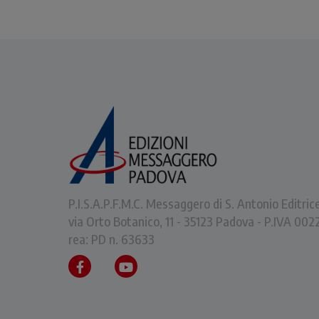
P.I.S.A.P.F.M.C. Messaggero di S. Antonio Editric
via Orto Botanico, 11 - 35123 Padova - P.IVA 0
rea: PD n. 63633