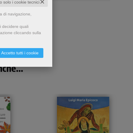
✕
to solo i cookie tecnici
za di navigazione,
i decidere quali
gazione cliccando sulla
Accetto tutti i cookie
che...