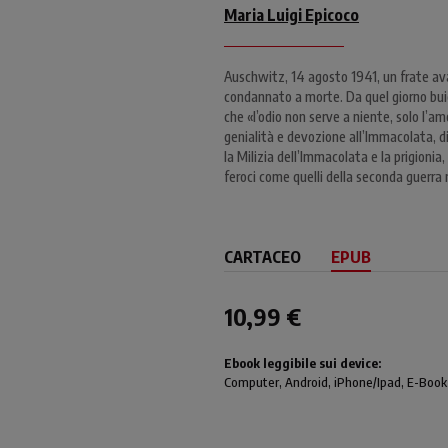
Maria Luigi Epicoco
Auschwitz, 14 agosto 1941, un frate avan
condannato a morte. Da quel giorno buio 
che «l’odio non serve a niente, solo l’a
genialità e devozione all’Immacolata, d
la Milizia dell’Immacolata e la prigionia,
feroci come quelli della seconda guerra
CARTACEO
EPUB
10,99 €
Ebook leggibile sui device:
Computer
, Android,
iPhone/Ipad
, E-Book