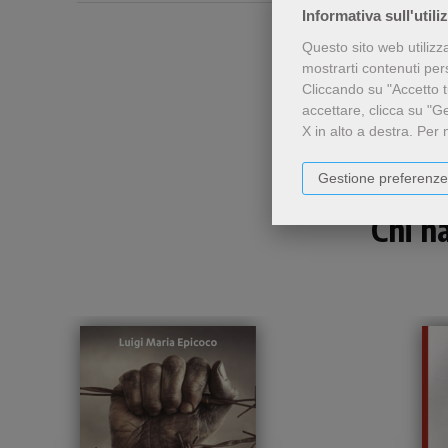
Informativa sull'utili
Questo sito web utilizz
mostrarti contenuti perso
Cliccando su "Accetto tu
accettare, clicca su "G
X in alto a destra.
Per 
Gestione preferenze
Chi h