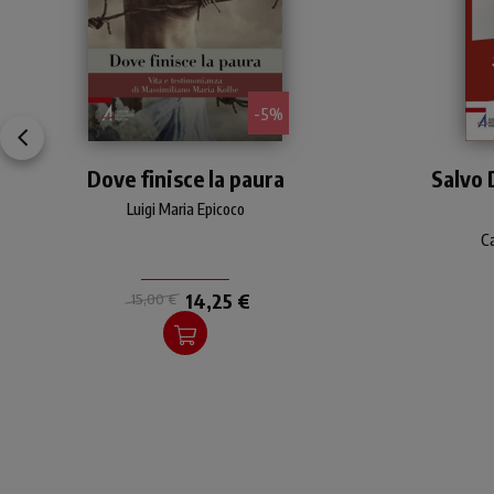
- 5%
Con uno sguardo
Dove finisce la paura
esistenziale e
Salvo 
profondamente attuale,
D’
Luigi Maria Epicoco
Luigi Maria Epicoco racconta
ret
la vita di Massimiliano
Ca
Kolbe.
Car
14,25 €
15,00 €