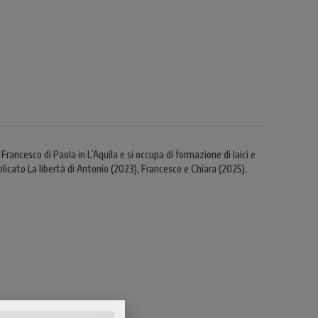
 Francesco di Paola in L’Aquila e si occupa di formazione di laici e
blicato La libertà di Antonio (2023), Francesco e Chiara (2025).