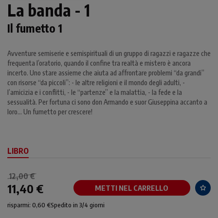
La banda - 1
Il fumetto 1
Avventure semiserie e semispirituali di un gruppo di ragazzi e ragazze che
frequenta l’oratorio, quando il confine tra realtà e mistero è ancora
incerto. Uno stare assieme che aiuta ad affrontare problemi “da grandi”
con risorse “da piccoli”: - le altre religioni e il mondo degli adulti, -
l’amicizia e i conflitti, - le “partenze” e la malattia, - la fede e la
sessualità. Per fortuna ci sono don Armando e suor Giuseppina accanto a
loro… Un fumetto per crescere!
LIBRO
12,00 €
11,40 €
METTI NEL CARRELLO
risparmi: 0,60 €
Spedito in 3/4 giorni