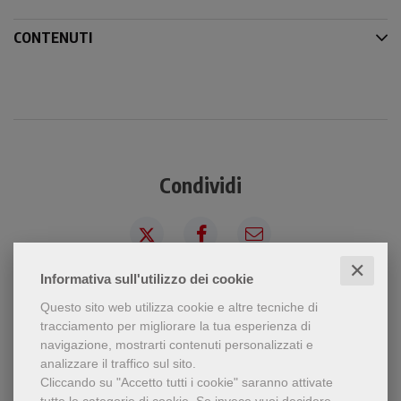
CONTENUTI
Condividi
✕
Informativa sull'utilizzo dei cookie
Questo sito web utilizza cookie e altre tecniche di
tracciamento per migliorare la tua esperienza di
navigazione, mostrarti contenuti personalizzati e
Chi ha visto questo prodotto
analizzare il traffico sul sito.
ha visto anche...
Cliccando su "Accetto tutti i cookie" saranno attivate