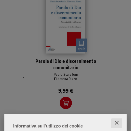
epub
Una proposta antropologica
Parola di Dio e discernimento
e teologica concreta per la
comunitario
pastorale di questo nostro
tempo così complesso:
Paolo Scarafoni
,
Filomena Rizzo
riportare la Parola di
9,99 €
✕
Informativa sull'utilizzo dei cookie