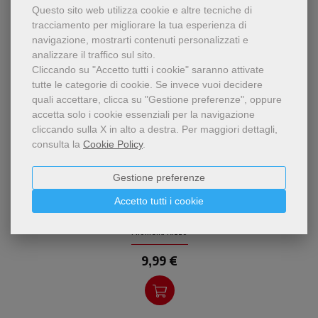
Questo sito web utilizza cookie e altre tecniche di
tracciamento per migliorare la tua esperienza di
navigazione, mostrarti contenuti personalizzati e
analizzare il traffico sul sito.
Cliccando su "Accetto tutti i cookie" saranno attivate
tutte le categorie di cookie.
Se invece vuoi decidere
quali accettare, clicca su "Gestione preferenze", oppure
accetta solo i cookie essenziali per la navigazione
cliccando sulla X in alto a destra.
Per maggiori dettagli,
consulta la
Cookie Policy
.
pdf
Una proposta antropologica
Gestione preferenze
Parola di Dio e discernimento
e teologica concreta per la
Accetto tutti i cookie
comunitario
pastorale di questo nostro
tempo così complesso:
Paolo Scarafoni
,
Filomena Rizzo
riportare la Parola di
9,99 €