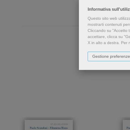
Informativa sull'utili
Questo sito web utilizz
mostrarti contenuti perso
Cliccando su "Accetto tu
accettare, clicca su "G
X in alto a destra.
Per 
Gestione preferenze