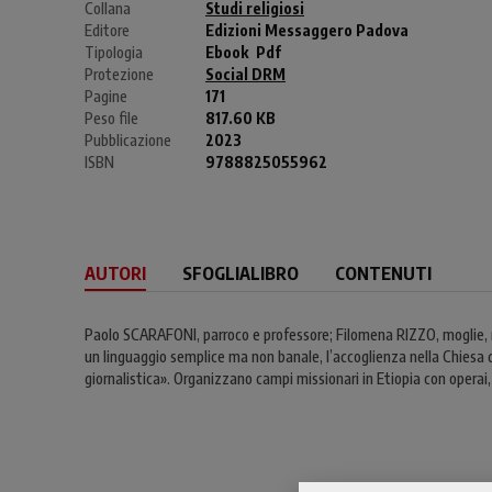
Collana
Studi religiosi
Editore
Edizioni Messaggero Padova
Tipologia
Ebook
Pdf
Protezione
Social DRM
Pagine
171
Peso file
817.60 KB
Pubblicazione
2023
ISBN
9788825055962
AUTORI
SFOGLIALIBRO
CONTENUTI
Paolo SCARAFONI, parroco e professore; Filomena RIZZO, moglie, 
un linguaggio semplice ma non banale, l’accoglienza nella Chiesa de
giornalistica». Organizzano campi missionari in Etiopia con operai,