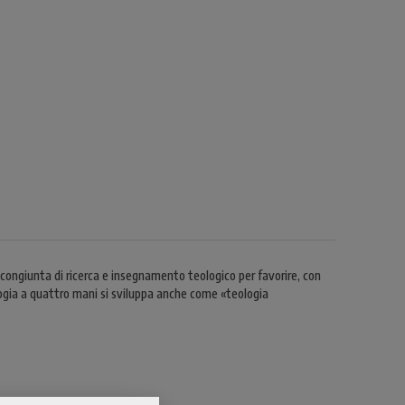
ngiunta di ricerca e insegnamento teologico per favorire, con
ologia a quattro mani si sviluppa anche come «teologia