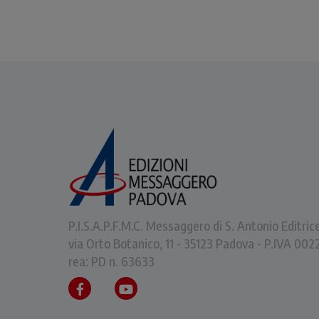
P.I.S.A.P.F.M.C. Messaggero di S. Antonio Editric
via Orto Botanico, 11 - 35123 Padova - P.IVA 0
rea: PD n. 63633