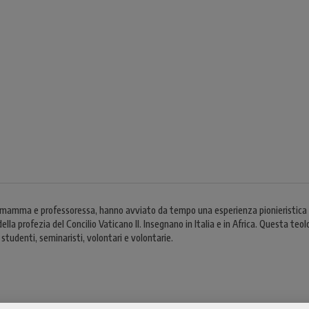
mamma e professoressa, hanno avviato da tempo una esperienza pionieristica co
lla profezia del Concilio Vaticano II. Insegnano in Italia e in Africa. Questa te
 studenti, seminaristi, volontari e volontarie.