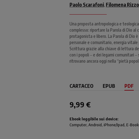
Paolo Scarafoni
Filomena Rizzo
,
Una proposta antropologica e teologica
complesso: riportare la Parola di Dio al
protagonista e libero. La Parola di Dio è
personale e comunitario, energia vitale
Scrittura grazie alla chiave di lettura de
con i popoli ‒ e dei legami comunitari ‒ 
ritrovano ancora oggi nella “pietà popol
CARTACEO
EPUB
PDF
9,99 €
Ebook leggibile sui device:
Computer
, Android,
iPhone/Ipad
, E-Book