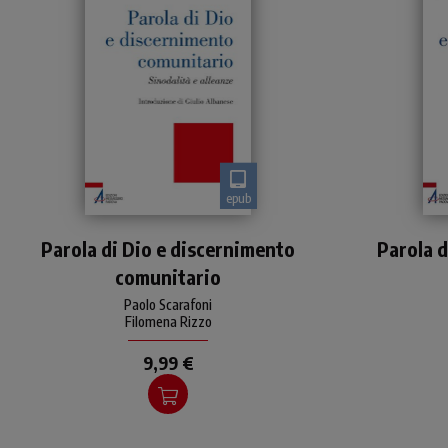
epub
Una proposta antropologica
Pro
Parola di Dio e discernimento
e teologica concreta per la
Parola d
di s
pastorale di questo nostro
comunitario
tempo così complesso:
riportare la Parola di
Paolo Scarafoni
e
Filomena Rizzo
pie
vi
9,99 €
stor