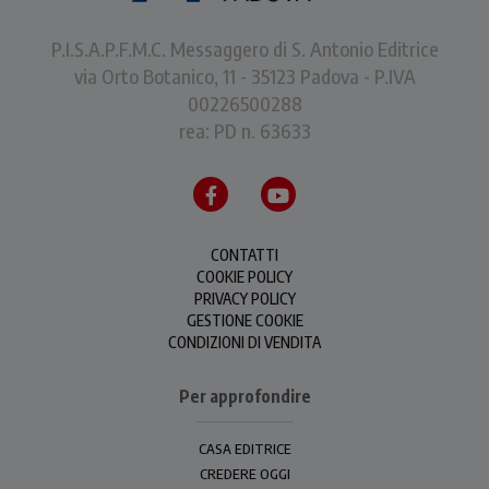
P.I.S.A.P.F.M.C. Messaggero di S. Antonio Editrice
via Orto Botanico, 11 - 35123 Padova - P.IVA
00226500288
rea: PD n. 63633
CONTATTI
COOKIE POLICY
PRIVACY POLICY
GESTIONE COOKIE
CONDIZIONI DI VENDITA
Per approfondire
CASA EDITRICE
CREDERE OGGI