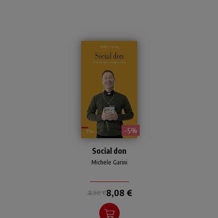
- 5%
Dieci figure di prete social,
Social don
ciascuna con le sue
caratteristiche, pregi e
Michele Garini
difetti. Chiave di lettura:
ironia.
8,08 €
8,50 €