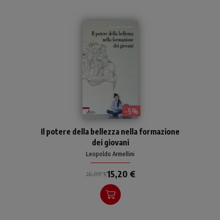
- 5%
Interessante saggio sulla
Il potere della bellezza nella formazione
bellezza, speranza per i
dei giovani
giovani, fondamento per
varcare l'attuale crisi di
Leopoldo Armellini
valori.
15,20 €
16,00 €