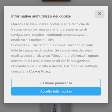
Sette oratori spiegano il
Padre nostro
Padre nostro al pubblico del
✕
«Festival dei Due Mondi» di
Renato Boccardo
Informativa sull'utilizzo dei cookie
Spoleto. Ottimo esempio di
comunicazione della
Questo sito web utilizza cookie e altre tecniche di
11,40 €
tradizione cristiana al di
tracciamento per migliorare la tua esperienza di
12,00 €
fuori degli ambiti classici.
navigazione, mostrarti contenuti personalizzati e
analizzare il traffico sul sito.
Cliccando su "Accetto tutti i cookie" saranno attivate
tutte le categorie di cookie.
Se invece vuoi decidere
quali accettare, clicca su "Gestione preferenze", oppure
accetta solo i cookie essenziali per la navigazione
cliccando sulla X in alto a destra.
Per maggiori dettagli,
consulta la
Cookie Policy
.
Gestione preferenze
Accetto tutti i cookie