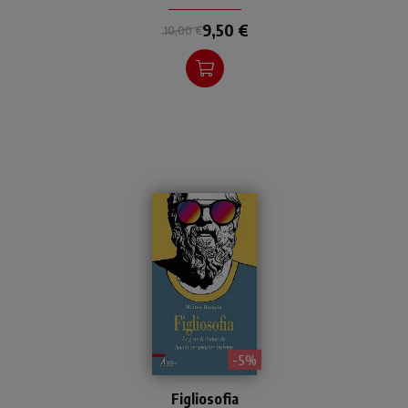
9,50 €
10,00 €
- 5%
Domande e risposte sui
Figliosofia
grandi temi in cui l'autore si