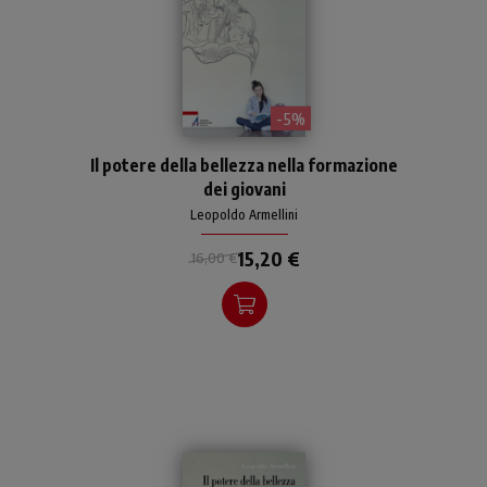
- 5%
Interessante saggio sulla
Il potere della bellezza nella formazione
bellezza, speranza per i
dei giovani
giovani, fondamento per
varcare l'attuale crisi di
Leopoldo Armellini
valori.
15,20 €
16,00 €