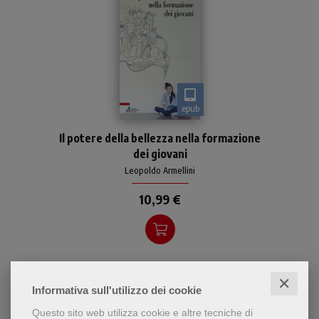
epub
L'autore riflette su come
Il potere della bellezza nella formazione
l'educazione alla bellezza
dei giovani
permetta ai giovani, ma non
solo, di riscoprire le proprie
Leopoldo Armellini
nobili origini
10,99 €
✕
Informativa sull'utilizzo dei cookie
Questo sito web utilizza cookie e altre tecniche di