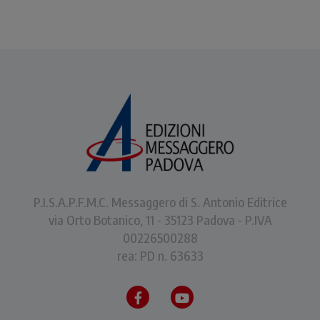
P.I.S.A.P.F.M.C. Messaggero di S. Antonio Editrice
via Orto Botanico, 11 - 35123 Padova - P.IVA
00226500288
rea: PD n. 63633