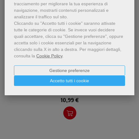
tracciamento per migliorare la tua esperienza di
navigazione, mostrarti contenuti personalizzati e
analizzare il traffico sul sito.
Cliccando su "Accetto tutti i cookie" saranno attivate
tutte le categorie di cookie.
Se invece vuoi decidere
quali accettare, clicca su "Gestione preferenze", oppure
accetta solo i cookie essenziali per la navigazione
cliccando sulla X in alto a destra.
Per maggiori dettagli,
consulta la
Cookie Policy
.
pdf
L'autore riflette su come
Gestione preferenze
Il potere della bellezza nella formazione
l'educazione alla bellezza
dei giovani
permetta ai giovani, ma non
Accetto tutti i cookie
solo, di riscoprire le proprie
Leopoldo Armellini
nobili origini
10,99 €