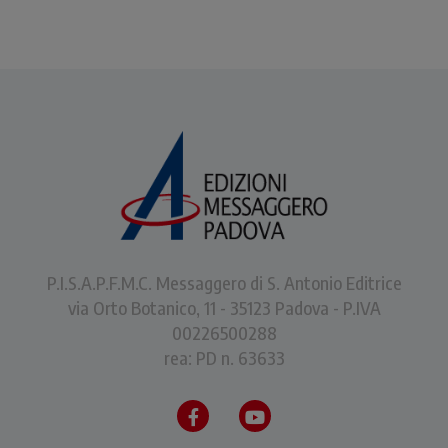
P.I.S.A.P.F.M.C. Messaggero di S. Antonio Editrice
via Orto Botanico, 11 - 35123 Padova - P.IVA
00226500288
rea: PD n. 63633