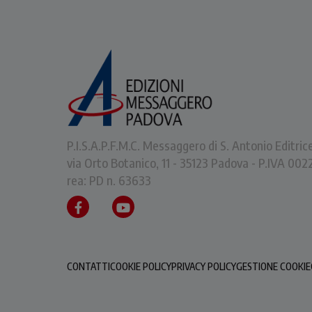
P.I.S.A.P.F.M.C. Messaggero di S. Antonio Editric
via Orto Botanico, 11 - 35123 Padova - P.IVA 0
rea: PD n. 63633
CONTATTI
COOKIE POLICY
PRIVACY POLICY
GESTIONE COOKIE