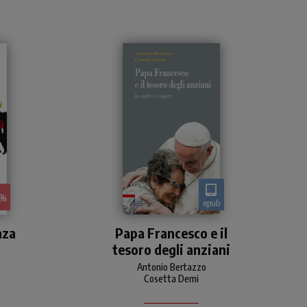
5%
epub
re
Un percorso in 18 tappe
nza
Papa Francesco e il
 di
tesoro degli anziani
n
one
Antonio Bertazzo
re
Cosetta Derni
ro