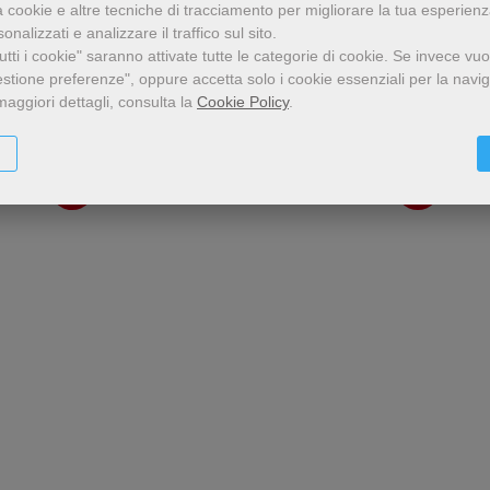
rso il Natale senza
Verso il Natale se
amata ma anche la più
amata ma anche la più
a cookie e altre tecniche di tracciamento per migliorare la tua esperien
ss. Pensieri per ogni
stress. Pensieri per
ressante! Quante volte ci
stressante! Quante volte
nalizzati e analizzare il traffico sul sito.
apita di lamentarci per le
capita di lamentarci per 
giorno
giorno
tti i cookie" saranno attivate tutte le categorie di cookie.
Se invece vuo
Antonio Bertazzo
Antonio Bertazzo
mille incombenze ch
mille incombenze ch
estione preferenze", oppure accetta solo i cookie essenziali per la navi
maggiori dettagli, consulta la
Cookie Policy
.
5,49 €
5,49 €