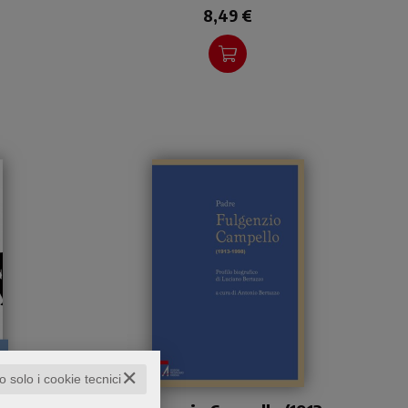
8,49 €
o
✕
to solo i cookie tecnici
iù
Biografia di padre Fulgenzio