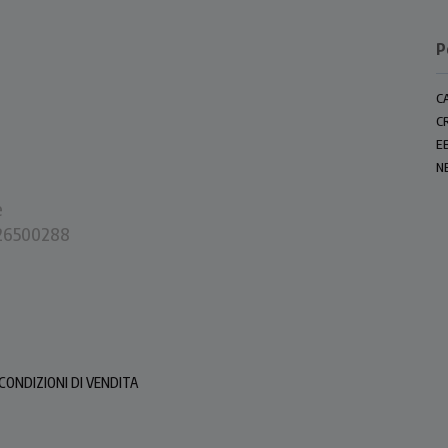
P
C
C
E
N
e
0226500288
CONDIZIONI DI VENDITA